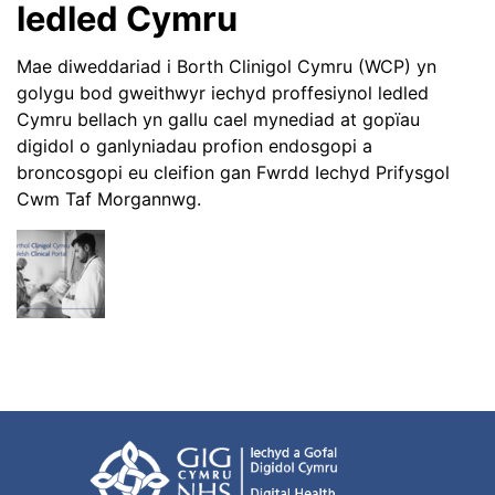
ledled Cymru
Mae diweddariad i Borth Clinigol Cymru (WCP) yn
golygu bod gweithwyr iechyd proffesiynol ledled
Cymru bellach yn gallu cael mynediad at gopïau
digidol o ganlyniadau profion endosgopi a
broncosgopi eu cleifion gan Fwrdd Iechyd Prifysgol
Cwm Taf Morgannwg.