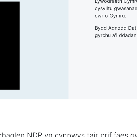
Lywodraeth Cymru.
cysylltu gwasanae
cwr o Gymru.
Bydd Adnodd Data
gyrchu a'i ddadan
haglen NDR yn cynnwys tair prif faes g