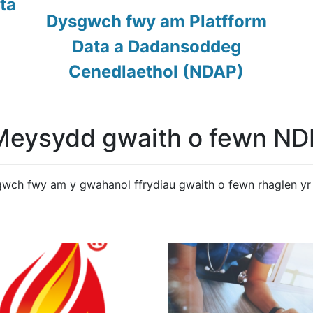
ta
Dysgwch fwy am Platfform
Data a Dadansoddeg
Cenedlaethol (NDAP)
Meysydd gwaith o fewn ND
wch fwy am y gwahanol ffrydiau gwaith o fewn rhaglen y