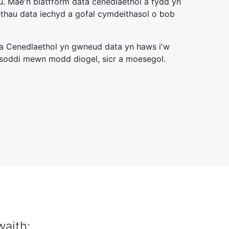
 Mae'n blatfform data cenedlaethol a fydd yn
thau data iechyd a gofal cymdeithasol o bob
 Cenedlaethol yn gwneud data yn haws i'w
soddi mewn modd diogel, sicr a moesegol.
waith: