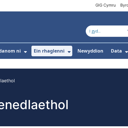
GIG Cymru
Byr
danom ni
Ein rhaglenni
Newyddion
Data
s isddewislen ar gyfer Cyfeiriadur cynnyrc
Dangos isddewislen ar gyfer Amdan
Dangos isddewislen 
laethol
enedlaethol