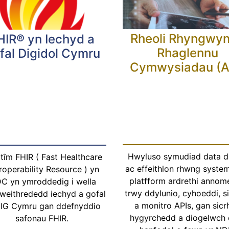
Rheoli Rhyngwy
HIR® yn Iechyd a
Rhaglennu
fal Digidol Cymru
Cymwysiadau (A
Hwyluso symudiad data d
tîm FHIR ( Fast Healthcare
ac effeithlon rhwng syste
roperability Resource ) yn
platfform ardrethi annom
C yn ymroddedig i wella
trwy ddylunio, cyhoeddi, s
weithrededd iechyd a gofal
a monitro APIs, gan sicr
GIG Cymru gan ddefnyddio
hygyrchedd a diogelwch 
safonau FHIR.