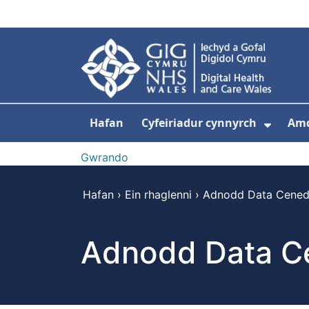
Neidio i'r prif gynnwy
Hafan
Cyfeiriadur cynnyrch
Am
Dango
Gwrando
Hafan
›
Ein rhaglenni
›
Adnodd Data Cened
Adnodd Data C