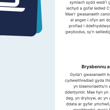
symlach sydd wedi'i 
iechyd a gofal ledled C
Mae'r gwasanaeth cano
ei angen i ofyn am dd
profiad i ddefnyddwy
gwybodus, sy'n seiliedi
Brysbennu a
Gyda'r gwasanaeth b
cydweithrediad gyda th
yn blaenoriaethu'n 
dderbynnir. Mae hyn yn s
deg, yn dryloyw, ac yn 
ddata ar gyfer ymchwil,
gweithredol, mae'r