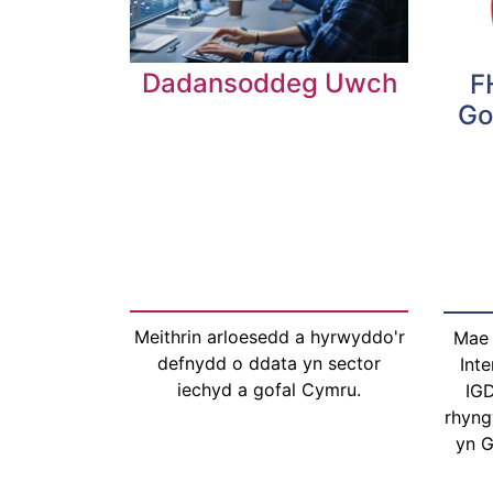
Dadansoddeg Uwch
F
Go
Meithrin arloesedd a hyrwyddo'r
Mae 
defnydd o ddata yn sector
Inte
iechyd a gofal Cymru.
IGD
rhyng
yn 