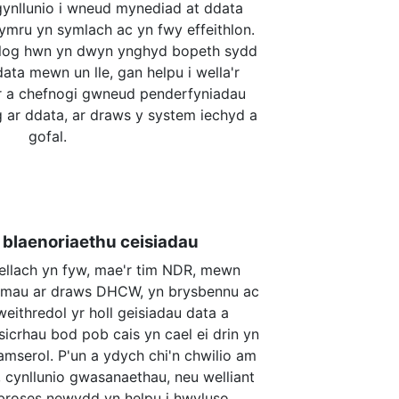
gynllunio i wneud mynediad at ddata
ymru yn symlach ac yn fwy effeithlon.
log hwn yn dwyn ynghyd bopeth sydd
ata mewn un lle, gan helpu i wella'r
r a chefnogi gwneud penderfyniadau
g ar ddata, ar draws y system iechyd a
gofal.
 blaenoriaethu ceisiadau
ellach yn fyw, mae'r tim NDR, mewn
imau ar draws DHCW, yn brysbennu ac
weithredol yr holl geisiadau data a
icrhau bod pob cais yn cael ei drin yn
amserol. P'un a ydych chi'n chwilio am
 cynllunio gwasanaethau, neu welliant
 broses newydd yn helpu i hwyluso