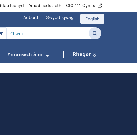
ddau Iechyd
Ymddiriedolaeth
GIG 111 Cymru
Adborth
Swyddi gwag
English
Chwilio
Rhagor
Ymunwch â ni
h
om ni
ar gyfer Ein rhaglenni
Dangos isddewislen ar gyfer Data
Dangos isddewislen ar gyfer