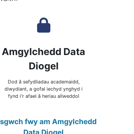
Amgylchedd Data
Diogel
Dod â sefydliadau academaidd,
diwydiant, a gofal iechyd ynghyd i
fynd i'r afael â heriau allweddol
sgwch fwy am Amgylchedd
Data Diogel