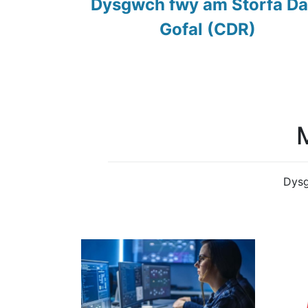
Dysgwch fwy am Storfa Da
Gofal (CDR)
Dysg