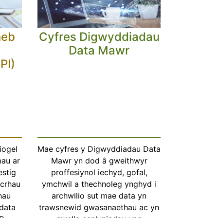
neb
Cyfres Digwyddiadau
Data Mawr
PI)
iogel
Mae cyfres y Digwyddiadau Data
mau ar
Mawr yn dod â gweithwyr
estig
proffesiynol iechyd, gofal,
icrhau
ymchwil a thechnoleg ynghyd i
hau
archwilio sut mae data yn
data
trawsnewid gwasanaethau ac yn