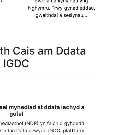
R.
gwella canlyniadau yng
Nghymru. Trwy gynadleddau,
gweithdai a sesiynau…
h Cais am Ddata
IGDC
ael mynediad at ddata iechyd a
gofal
edlaethol (NDR) yn falch o gyhoeddi
isiadau Data newydd IGDC, platfform