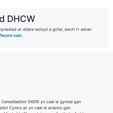
dd DHCW
ynediad at ddata iechyd a gofal, ewch i'r adran
lwyno cais.
Cenedlaethol (NDR) yn cael ei gynnal gan
gidol Cymru ac yn cael ei ariannu gan