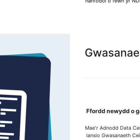
hanfodol o fewn yr ND
Gwasanaet
Ffordd newydd o g
Mae'r Adnodd Data Cen
lansio Gwasanaeth Ce