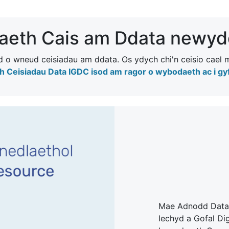
aeth Cais am Ddata newy
o wneud ceisiadau am ddata. Os ydych chi'n ceisio cael m
 Ceisiadau Data IGDC isod am ragor o wybodaeth ac i gyf
Mae Adnodd Data 
Iechyd a Gofal Di