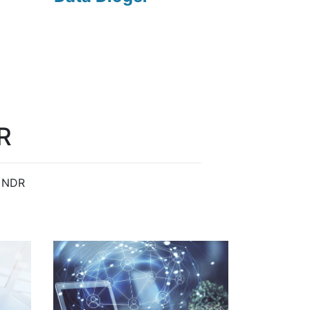
R
r NDR