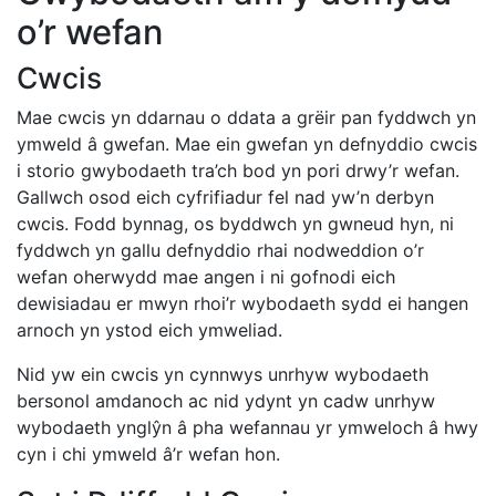
o’r wefan
Cwcis
Mae cwcis yn ddarnau o ddata a grëir pan fyddwch yn
ymweld â gwefan. Mae ein gwefan yn defnyddio cwcis
i storio gwybodaeth tra’ch bod yn pori drwy’r wefan.
Gallwch osod eich cyfrifiadur fel nad yw’n derbyn
cwcis. Fodd bynnag, os byddwch yn gwneud hyn, ni
fyddwch yn gallu defnyddio rhai nodweddion o’r
wefan oherwydd mae angen i ni gofnodi eich
dewisiadau er mwyn rhoi’r wybodaeth sydd ei hangen
arnoch yn ystod eich ymweliad.
Nid yw ein cwcis yn cynnwys unrhyw wybodaeth
bersonol amdanoch ac nid ydynt yn cadw unrhyw
wybodaeth ynglŷn â pha wefannau yr ymweloch â hwy
cyn i chi ymweld â’r wefan hon.