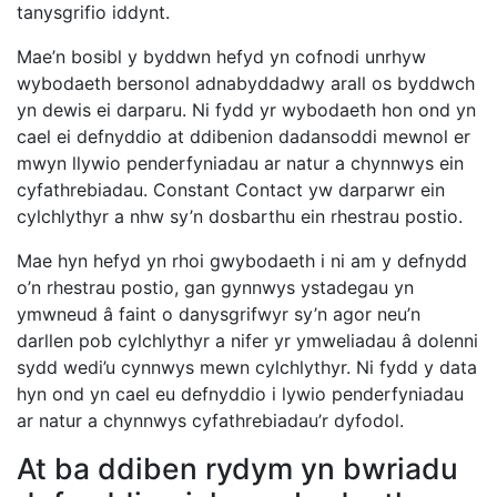
tanysgrifio iddynt.
Mae’n bosibl y byddwn hefyd yn cofnodi unrhyw
wybodaeth bersonol adnabyddadwy arall os byddwch
yn dewis ei darparu. Ni fydd yr wybodaeth hon ond yn
cael ei defnyddio at ddibenion dadansoddi mewnol er
mwyn llywio penderfyniadau ar natur a chynnwys ein
cyfathrebiadau. Constant Contact yw darparwr ein
cylchlythyr a nhw sy’n dosbarthu ein rhestrau postio.
Mae hyn hefyd yn rhoi gwybodaeth i ni am y defnydd
o’n rhestrau postio, gan gynnwys ystadegau yn
ymwneud â faint o danysgrifwyr sy’n agor neu’n
darllen pob cylchlythyr a nifer yr ymweliadau â dolenni
sydd wedi’u cynnwys mewn cylchlythyr. Ni fydd y data
hyn ond yn cael eu defnyddio i lywio penderfyniadau
ar natur a chynnwys cyfathrebiadau’r dyfodol.
At ba ddiben rydym yn bwriadu