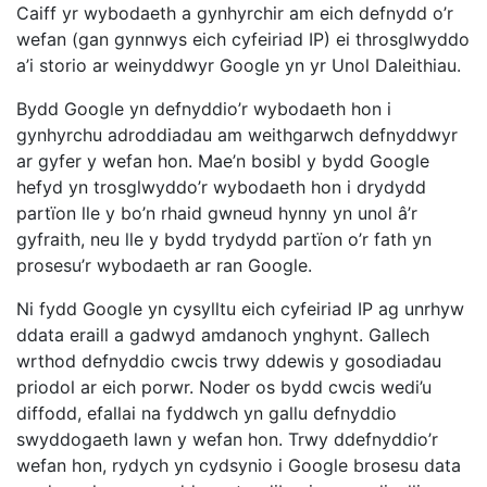
Caiff yr wybodaeth a gynhyrchir am eich defnydd o’r
wefan (gan gynnwys eich cyfeiriad IP) ei throsglwyddo
a’i storio ar weinyddwyr Google yn yr Unol Daleithiau.
Bydd Google yn defnyddio’r wybodaeth hon i
gynhyrchu adroddiadau am weithgarwch defnyddwyr
ar gyfer y wefan hon. Mae’n bosibl y bydd Google
hefyd yn trosglwyddo’r wybodaeth hon i drydydd
partïon lle y bo’n rhaid gwneud hynny yn unol â’r
gyfraith, neu lle y bydd trydydd partïon o’r fath yn
prosesu’r wybodaeth ar ran Google.
Ni fydd Google yn cysylltu eich cyfeiriad IP ag unrhyw
ddata eraill a gadwyd amdanoch ynghynt. Gallech
wrthod defnyddio cwcis trwy ddewis y gosodiadau
priodol ar eich porwr. Noder os bydd cwcis wedi’u
diffodd, efallai na fyddwch yn gallu defnyddio
swyddogaeth lawn y wefan hon. Trwy ddefnyddio’r
wefan hon, rydych yn cydsynio i Google brosesu data