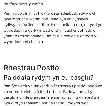
ddefnyddwyr y wefan.
Pan fyddwch yn cyflwyno data adnabyddadwy o’ch
gwirfodd ar y wefan hon (mae hyn yn cynnwys
cyflwyno ffurflenni adborth neu holiaduron), ni fydd yr
wybodaeth a gyflwynwyd ond yn cael ei defnyddio i
ymateb i’ch ymholiadau ac at y dibenion y cafodd yr
wybodaeth ei chasglu.
Rhestrau Postio
Pa ddata rydym yn eu casglu?
Pan fyddwch yn tanysgrifio i’r rhestrau postio, byddwn
yn cofnodi eich cyfeiriad e-bost. Byddwn hefyd yn
casglu eich dewisiadau tanysgrifio, sy’n gyfyngedig ar
hyn o bryd i fanylion am ba restrau rydych wedi