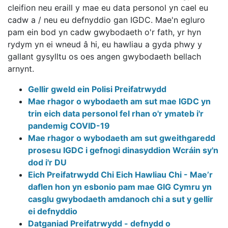
cleifion neu eraill y mae eu data personol yn cael eu
cadw a / neu eu defnyddio gan IGDC. Mae'n egluro
pam ein bod yn cadw gwybodaeth o'r fath, yr hyn
rydym yn ei wneud â hi, eu hawliau a gyda phwy y
gallant gysylltu os oes angen gwybodaeth bellach
arnynt.
Gellir gweld ein Polisi Preifatrwydd
Mae rhagor o wybodaeth am sut mae IGDC yn
trin eich data personol fel rhan o'r ymateb i'r
pandemig COVID-19
Mae rhagor o wybodaeth am sut gweithgaredd
prosesu IGDC i gefnogi dinasyddion Wcráin sy'n
dod i'r DU
Eich Preifatrwydd Chi Eich Hawliau Chi - Mae’r
daflen hon yn esbonio pam mae GIG Cymru yn
casglu gwybodaeth amdanoch chi a sut y gellir
ei defnyddio
Datganiad Preifatrwydd - defnydd o