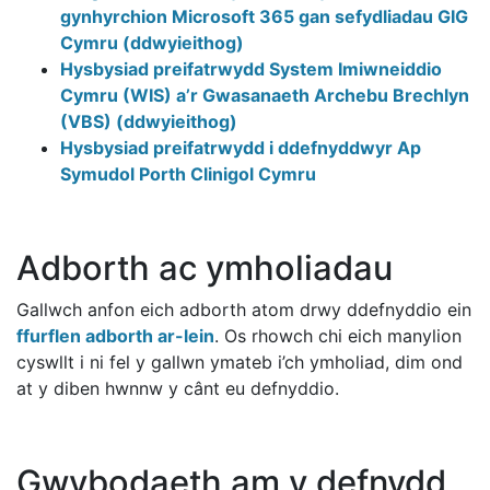
gynhyrchion Microsoft 365 gan sefydliadau GIG
Cymru
(ddwyieithog)
Hysbysiad preifatrwydd System Imiwneiddio
Cymru (WIS) a’r Gwasanaeth Archebu Brechlyn
(VBS)
(ddwyieithog)
Hysbysiad preifatrwydd i ddefnyddwyr Ap
Symudol Porth Clinigol Cymru
Adborth ac ymholiadau
Gallwch anfon eich adborth atom drwy ddefnyddio ein
ffurflen adborth ar-lein
. Os rhowch chi eich manylion
cyswllt i ni fel y gallwn ymateb i’ch ymholiad, dim ond
at y diben hwnnw y cânt eu defnyddio.
Gwybodaeth am y defnydd