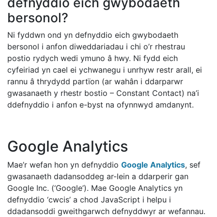
defnyddio eich gwybodaeth
bersonol?
Ni fyddwn ond yn defnyddio eich gwybodaeth
bersonol i anfon diweddariadau i chi o’r rhestrau
postio rydych wedi ymuno â hwy. Ni fydd eich
cyfeiriad yn cael ei ychwanegu i unrhyw restr arall, ei
rannu â thrydydd partïon (ar wahân i ddarparwr
gwasanaeth y rhestr bostio – Constant Contact) na’i
ddefnyddio i anfon e-byst na ofynnwyd amdanynt.
Google Analytics
Mae’r wefan hon yn defnyddio
Google Analytics
, sef
gwasanaeth dadansoddeg ar-lein a ddarperir gan
Google Inc. (‘Google’). Mae Google Analytics yn
defnyddio ‘cwcis’ a chod JavaScript i helpu i
ddadansoddi gweithgarwch defnyddwyr ar wefannau.