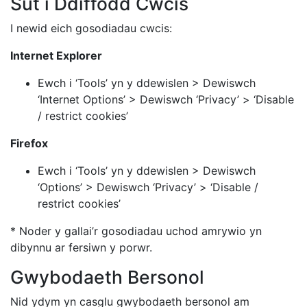
Sut i Ddiffodd Cwcis
I newid eich gosodiadau cwcis:
Internet
Explorer
Ewch i ‘Tools’ yn y ddewislen > Dewiswch
‘Internet Options’ > Dewiswch ‘Privacy’ > ‘Disable
/ restrict cookies’
Firefox
Ewch i ‘Tools’ yn y ddewislen > Dewiswch
‘Options’ > Dewiswch ‘Privacy’ > ‘Disable /
restrict cookies’
* Noder y gallai’r gosodiadau uchod amrywio yn
dibynnu ar fersiwn y porwr.
Gwybodaeth Bersonol
Nid ydym yn casglu gwybodaeth bersonol am