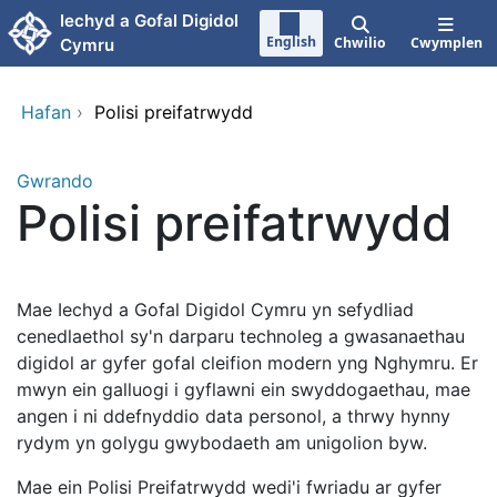
Neidio i'r prif gynnwy
Iechyd a Gofal Digidol
English
Chwilio
Cwymplen
Cymru
Hafan
›
Polisi preifatrwydd
Gwrando
Polisi preifatrwydd
Mae Iechyd a Gofal Digidol Cymru yn sefydliad
cenedlaethol sy'n darparu technoleg a gwasanaethau
digidol ar gyfer gofal cleifion modern yng Nghymru. Er
mwyn ein galluogi i gyflawni ein swyddogaethau, mae
angen i ni ddefnyddio data personol, a thrwy hynny
rydym yn golygu gwybodaeth am unigolion byw.
Mae ein Polisi Preifatrwydd wedi'i fwriadu ar gyfer