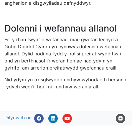
anghenion a disgwyliadau defnyddwyr.
Dolenni i wefannau allanol
Fel y rhan fwyaf o wefannau, mae gwefan Iechyd a
Gofal Digidol Cymru yn cynnwys dolenni i wefannau
allanol. Dylid nodi na fydd y polisi preifatrwydd hwn
ond yn berthnasol i’r wefan hon ac nad ydym yn
gyfrifol am arferion preifatrwydd gwefannau eraill.
Nid ydym yn trosglwyddo unrhyw wybodaeth bersonol
rydych wedi’i rhoi i ni i unrhyw wefan arall.
.
Dilynwch ni: