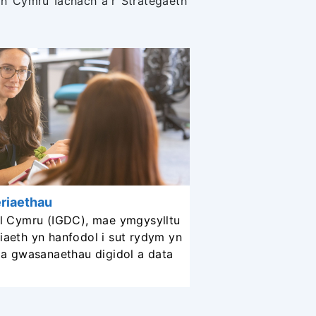
yn Cymru Iachach a'r Strategaeth
eriaethau
ol Cymru (IGDC), mae ymgysylltu
iaeth yn hanfodol i sut rydym yn
la gwasanaethau digidol a data