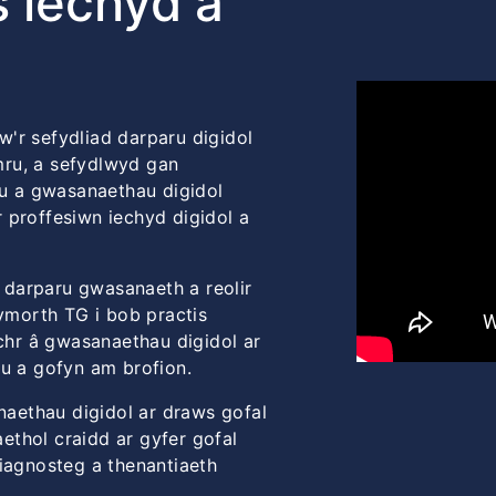
 iechyd a
'r sefydliad darparu digidol
mru, a sefydlwyd gan
u a gwasanaethau digidol
 proffesiwn iechyd digidol a
 darparu gwasanaeth a reolir
morth TG i bob practis
hr â gwasanaethau digidol ar
au a gofyn am brofion.
aethau digidol ar draws gofal
ethol craidd ar gyfer gofal
diagnosteg a thenantiaeth