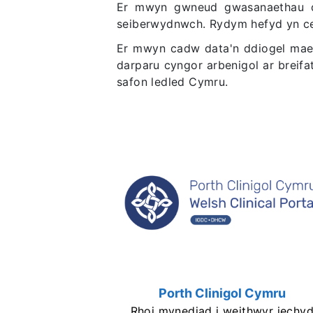
Er mwyn gwneud gwasanaethau dig
seiberwydnwch. Rydym hefyd yn cefn
Er mwyn cadw data'n ddiogel mae 
darparu cyngor arbenigol ar breif
safon ledled Cymru.
Porth Clinigol Cymru
Rhoi mynediad i weithwyr iechy