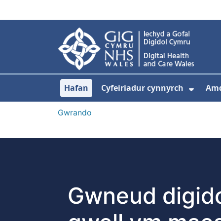
Neidio i'r prif gynnwy
Hafan
Cyfeiriadur cynnyrch
Am
Dango
Gwrando
Gwneud digido