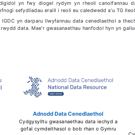
idol yn fwy diogel rydym yn rheoli canolfannau da
ogi sefydliadau eraill i reoli eu caledwedd a'u TG lleol
IGDC yn darparu llwyfannau data cenedlaethol a thec
atrwydd data. Mae'r gwasanaethau hanfodol hyn yn galluo
Adnodd Data Cenedlaethol
Cydgysylltu gwasanaethau data iechyd a
gofal cymdeithasol o bob rhan o Gymru
d
Cy