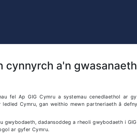
n cynnyrch a'n gwasanaet
au fel Ap GIG Cymru a systemau cenedlaethol ar gyf
 ledled Cymru, gan weithio mewn partneriaeth â defnydd
u gwybodaeth, dadansoddeg a rheoli gwybodaeth i GIG
gol ar gyfer Cymru.