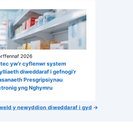
rffennaf 2026
tec yw'r cyflenwr system
ylliaeth diweddaraf i gefnogi'r
sanaeth Presgripsiynau
ctronig yng Nghymru
weld y newyddion diweddaraf i gyd
→