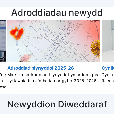
Adroddiadau newydd
Adroddiad blynyddol 2025-26
Cynll
ôl y
Mae ein hadroddiad blynyddol yn arddangos ein
Dyma 
 a
cyflawniadau a'n heriau ar gyfer 2025-2026.
flaeno
esaf.
Newyddion Diweddaraf