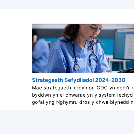
Strategaeth Sefydliadol 2024-2030
Mae strategaeth hirdymor IGDC yn nodi’r r
byddwn yn ei chwarae yn y system iechyd
gofal yng Nghymru dros y chwe blynedd n