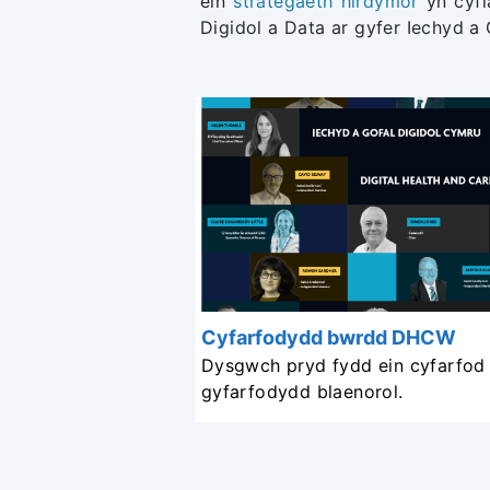
ein
strategaeth hirdymor
yn cyfl
Digidol a Data ar gyfer Iechyd 
Cyfarfodydd bwrdd DHCW
Dysgwch pryd fydd ein cyfarfod
gyfarfodydd blaenorol.