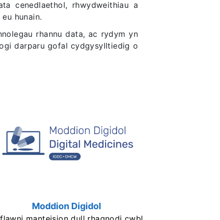
ta cenedlaethol, rhwydweithiau a
 eu hunain.
hnolegau rhannu data, ac rydym yn
gi darparu gofal cydgysylltiedig o
Moddion Digidol
flawni manteision dull rhagnodi cwbl