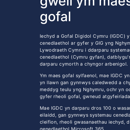
gwell ym maes
gofal
Iechyd a Gofal Digidol Cymru (IGDC) yw
cenedlaethol ar gyfer y GIG yng Nghy
Lywodraeth Cymru i ddarparu systema
cenedlaethol (Cymru gyfan), datblygu'r
darparu cymorth a chyngor arbenigol.
Ym maes gofal sylfaenol, mae IGDC yn
yn llawn gan gynnwys caledwedd a chy
meddyg teulu yng Nghymru, ochr yn oc
gyfer rheoli gofal, gwneud atgyfeiriad
Mae IGDC yn darparu dros 100 o wasan
eilaidd, gan gynnwys systemau cenedla
cleifion, rheoli gwasanaethau iechyd, 
genedlaethol Microsoft 365.