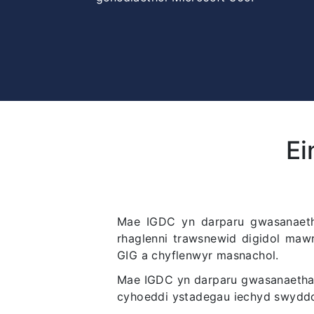
Ei
Mae IGDC yn darparu gwasanaeth
rhaglenni trawsnewid digidol mawr
GIG a chyflenwyr masnachol.
Mae IGDC yn darparu gwasanaetha
cyhoeddi ystadegau iechyd swyddo