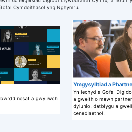
awni uchelgeisiau digidol Llywodraeth Cymru, a nodir 
a Gofal Cymdeithasol yng Nghymru.
Ymgysylltiad a Phartn
Yn Iechyd a Gofal Digid
 bwrdd nesaf a gwyliwch
a gweithio mewn partner
dylunio, datblygu a gwel
cenedlaethol.