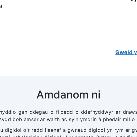
l
Gweld y
Amdanom ni
fnyddio gan ddegau o filoedd o ddefnyddwyr ar draw
sydd bob amser ar waith ac sy'n ymdrin â phedair mil o
 digidol o'r radd flaenaf a gwneud digidol yn rym er g