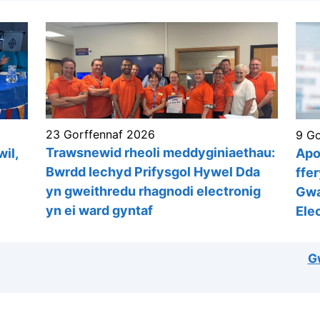
23 Gorffennaf 2026
9 Go
Trawsnewid rheoli meddyginiaethau:
il,
Apo
Bwrdd Iechyd Prifysgol Hywel Dda
ffer
yn gweithredu rhagnodi electronig
Gwa
yn ei ward gyntaf
Ele
G