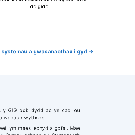
ddigidol.
 systemau a gwasanaethau i gyd
→
s y GIG bob dydd ac yn cael eu
 alwadau'r wythnos.
well ym maes iechyd a gofal. Mae