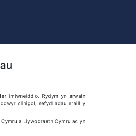
hau
er imiwneiddio. Rydym yn arwain
wyr clinigol, sefydliadau eraill y
 Cymru a Llywodraeth Cymru ac yn