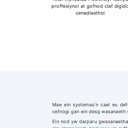
proffesiynol at gofnod claf digido
cenedlaethol.
Mae ein systemau'n cael eu de
cefnogi gan ein desg wasanaeth 
Ein nod yw darparu gwasanaethau