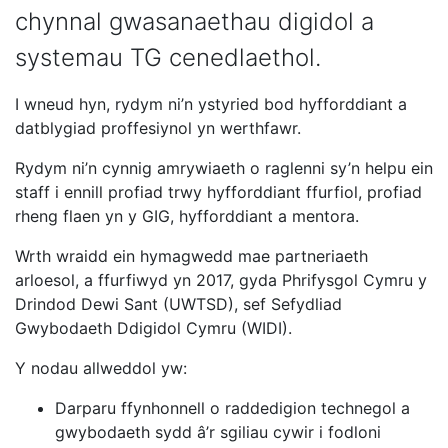
chynnal gwasanaethau digidol a
systemau TG cenedlaethol.
I wneud hyn, rydym ni’n ystyried bod hyfforddiant a
datblygiad proffesiynol yn werthfawr.
Rydym ni’n cynnig amrywiaeth o raglenni sy’n helpu ein
staff i ennill profiad trwy hyfforddiant ffurfiol, profiad
rheng flaen yn y GIG, hyfforddiant a mentora.
Wrth wraidd ein hymagwedd mae partneriaeth
arloesol, a ffurfiwyd yn 2017, gyda Phrifysgol Cymru y
Drindod Dewi Sant (UWTSD), sef Sefydliad
Gwybodaeth Ddigidol Cymru (WIDI).
Y nodau allweddol yw:
Darparu ffynhonnell o raddedigion technegol a
gwybodaeth sydd â’r sgiliau cywir i fodloni