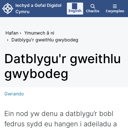
Neidio i'r prif gynnwy
Iechyd a Gofal Digidol
English
Chwilio
Cwymplen
Cymru
Hafan
›
Ymunwch â ni
›
Datblygu'r gweithlu gwybodeg
Datblygu'r gweithlu
gwybodeg
Gwrando
Ein nod yw denu a datblygu’r bobl
fedrus sydd eu hangen i adeiladu a