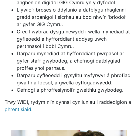
anghenion digidol GIG Cymru yn y dyfodol.
Llywio’r broses o ddylunio a datblygu rhaglenni
gradd arbenigol i sicrhau eu bod nhw’n ‘briodol’
ar gyfer GIG Cymru.
Creu llwybrau dysgu newydd i wella mynediad at
gyfleoedd a hyfforddiant addysg uwch
perthnasol i bobl Cymru.
Darparu mynediad at hyfforddiant pwrpasol ar
gyfer staff gwybodeg, a chefnogi datblygiad
proffesiynol parhaus.
Darparu cyfleoedd i gysylltu myfyrwyr â phrofiad
gwaith arloesol, a gwella cyflogadwyedd.
Cefnogi a phroffesiynoli’r gweithlu gwybodeg.
Trwy WIDI, rydym ni’n cynnal cynlluniau i raddedigion a
phrentisiaid
.