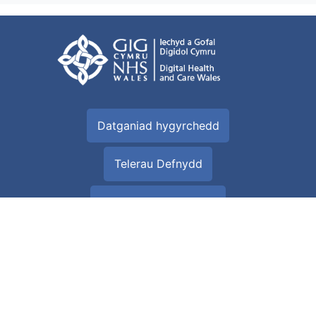
Datganiad hygyrchedd
Telerau Defnydd
Rhyddid Gwybodaeth
Polisi preifatrwydd
Map gwefan