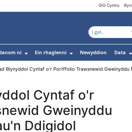
GIG Cymru
Byr
danom ni
Ein rhaglenni
Newyddion
Data
s isddewislen ar gyfer Cyfeiriadur cynnyrc
Dangos isddewislen ar gyfer Amdan
Dangos isddewislen 
ad Blynyddol Cyntaf o'r Portffolio Trawsnewid Gweinyddu 
ddol Cyntaf o'r
wsnewid Gweinyddu
u'n Ddigidol