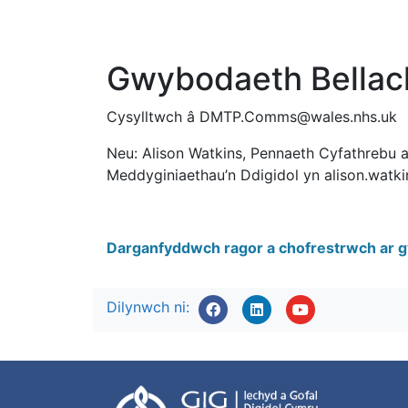
Gwybodaeth Bellac
Cysylltwch â DMTP.Comms@wales.nhs.uk
Neu: Alison Watkins, Pennaeth Cyfathrebu 
Meddyginiaethau’n Ddigidol yn alison.wat
Darganfyddwch ragor a chofrestrwch ar gy
Dilynwch ni: