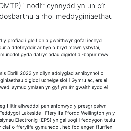
DMTP) i nodi’r cynnydd yn un o’r
 dosbarthu a rhoi meddyginiaethau
 y profiad i gleifion a gweithwyr gofal iechyd
apur a ddefnyddir ar hyn o bryd mewn ysbytai,
cymunedol gyda datrysiadau digidol di-bapur mwy
Ebrill 2022 yn dilyn adolygiad annibynnol o
niaethau digidol uchelgeisiol i Gymru ac, ers ei
 wedi symud ymlaen yn gyflym â’r gwaith sydd ei
 filltir allweddol pan anfonwyd y presgripsiwn
eddygol Lakeside i Fferyllfa Ffordd Wellington yn y
iynau Electronig (EPS) yn galluogi i feddygon teulu
y claf o fferyllfa gymunedol, heb fod angen ffurflen