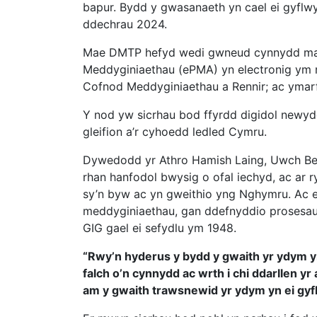
bapur. Bydd y gwasanaeth yn cael ei gyflw
ddechrau 2024.
Mae DMTP hefyd wedi gwneud cynnydd mawr
Meddyginiaethau (ePMA) yn electronig ym
Cofnod Meddyginiaethau a Rennir; ac ymar
Y nod yw sicrhau bod ffyrdd digidol newydd
gleifion a’r cyhoedd ledled Cymru.
Dywedodd yr Athro Hamish Laing, Uwch Be
rhan hanfodol bwysig o ofal iechyd, ac ar
sy’n byw ac yn gweithio yng Nghymru. Ac et
meddyginiaethau, gan ddefnyddio prosesau 
GIG gael ei sefydlu ym 1948.
“Rwy’n hyderus y bydd y gwaith yr ydym y
falch o’n cynnydd ac wrth i chi ddarllen y
am y gwaith trawsnewid yr ydym yn ei gyfl