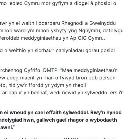
yno ledled Cymru mor gyflym a diogel â phosibl o
 yn ei waith i ddarparu Rhagnodi a Gweinyddu
 mhob ward ym mhob ysbyty yng Nghymru; datblygu
feroldeb meddyginiaethau yn Ap GIG Cymru.
 o weithio yn sicrhau’r canlyniadau gorau posibl i
rchennog Cyfrifol DMTP: “Mae meddyginiaethau’n
 ryw adeg maent yn rhan o fywyd bron pob person
o, nid yw’r ffordd yr ydym yn rheoli
ar bapur yn bennaf, wedi newid yn sylweddol ers i’r
n ei wneud yn cael effaith sylweddol. Rwy’n hynod
r adolygiad hwn, gallwch gael rhagor o wybodaeth
awni.”