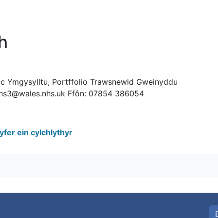
h
ac Ymgysylltu, Portffolio Trawsnewid Gweinyddu
kins3@wales.nhs.uk Ffôn: 07854 386054
fer ein cylchlythyr