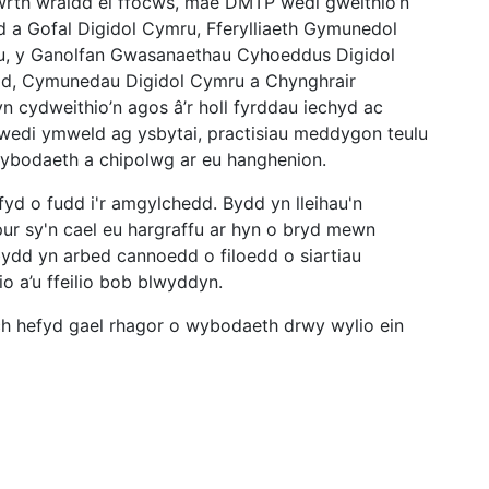
wrth wraidd ei ffocws, mae DMTP wedi gweithio’n
 a Gofal Digidol Cymru, Fferylliaeth Gymunedol
u, y Ganolfan Gwasanaethau Cyhoeddus Digidol
dd, Cymunedau Digidol Cymru a Chynghrair
 cydweithio’n agos â’r holl fyrddau iechyd ac
wedi ymweld ag ysbytai, practisiau meddygon teulu
gwybodaeth a chipolwg ar eu hanghenion.
yd o fudd i'r amgylchedd. Bydd yn lleihau'n
ur sy'n cael eu hargraffu ar hyn o bryd mewn
bydd yn arbed cannoedd o filoedd o siartiau
o a’u ffeilio bob blwyddyn.
ch hefyd gael rhagor o wybodaeth drwy wylio ein