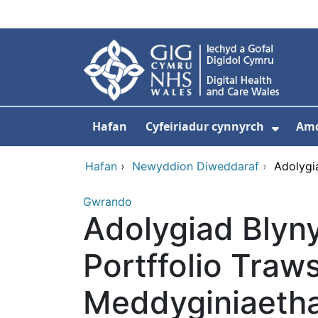
Neidio i'r prif gynnwy
Hafan
Cyfeiriadur cynnyrch
Am
Dango
Hafan
›
Newyddion Diweddaraf
›
Adolygi
Gwrando
Adolygiad Blyny
Portffolio Tra
Meddyginiaetha