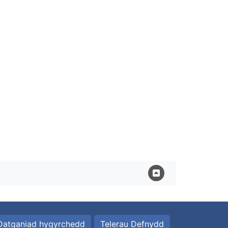
Datganiad hygyrchedd
Telerau Defnydd