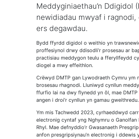
Meddyginiaethau’n Ddigidol (
newidiadau mwyaf i ragnodi,
ers degawdau.
Bydd ffyrdd digidol o weithio yn trawsnewid
proffesiynol drwy ddisodli’r prosesau ar b
practisiau meddygon teulu a fferyllfeydd 
diogel a mwy effeithlon.
Crëwyd DMTP gan Lywodraeth Cymru ym mis 
brosesau rhagnodi. Lluniwyd cynllun meddygi
ffurfio lai na dwy flynedd yn ôl, mae DMTP
angen i droi’r cynllun yn gamau gweithredu.
Ym mis Tachwedd 2023, cyrhaeddwyd carreg
electronig cyntaf yng Nghymru o Ganolfan F
Rhyl. Mae defnyddio’r Gwasanaeth Presgrips
anfon presgripsiynau’n electronig i ddewis 