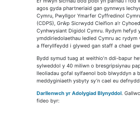
Er mwyn sicrhau bod pobl yn parhau i fod 
agos gyda phartneriaid gan gynnwys Iechyd
Cymru, Pwyllgor Ymarfer Cyffredinol Cymr
(CDPS), Grŵp Sicrwydd Cleifion a’r Cyhoe
Cynhwysiant Digidol Cymru. Rydym hefyd yn
ymddiriedolaethau ledled Cymru ac rydym 
a fferyllfeydd i glywed gan staff a chael 
Bydd symud tuag at weithio'n ddi-bapur hef
sylweddol y 40 miliwn o bresgripsiynau pap
lleoliadau gofal sylfaenol bob blwyddyn a 
meddyginiaeth ysbyty sy’n cael eu defnyddi
Darllenwch yr Adolygiad Blynyddol
. Gallw
fideo byr: