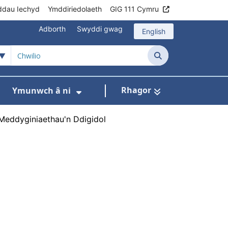
ddau Iechyd
Ymddiriedolaeth
GIG 111 Cymru
Adborth
Swyddi gwag
English
Chwilio
Rhagor
Ymunwch â ni
h
om ni
ar gyfer Ein rhaglenni
Dangos isddewislen ar gyfer Data
Dangos isddewislen ar gyfer
Meddyginiaethau'n Ddigidol