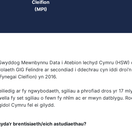
Cleifion
(MPI)
el Swyddog Mewnbynnu Data i Atebion Iechyd Cymru (HSW
laeth GIG Felindre ar secondiad i ddechrau cyn iddi droi’n
 Fynegai Cleifion) yn 2016.
liedig ar fy ngwybodaeth, sgiliau a phrofiad dros yr 17 mly
wella fy set sgiliau o fewn fy nhîm ac er mwyn datblygu. R
idol Cymru fel ei gilydd.
yda'r brentisiaeth/eich astudiaethau?