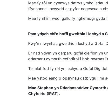
Mae fy rôl yn cynnwys datrys ymholiadau d
ffynhonnell newydd ar gyfer negeseua a ch
Mae fy nhîm wedi gallu fy nghefnogi gyda
Pam ydych chi'n hoffi gweithio i Iechyd a 
Rwy’n mwynhau gweithio i Iechyd a Gofal 
Er nad ydym yn darparu gofal cleifion yn un
ddarparu cymorth cefndirol i bob pwrpas i’
Teimlaf fod fy rôl yn Iechyd a Gofal Digi
Mae ystod eang o opsiynau datblygu i mi ac
Mae Stephen yn Ddadansoddwr Cymorth a Bus
Chyfeirio (IRAT).