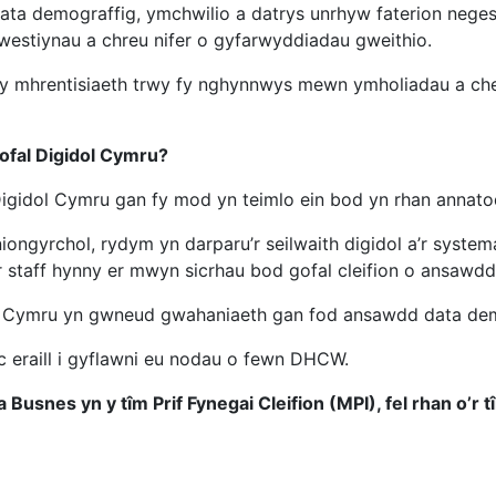
ata demograffig, ymchwilio a datrys unrhyw faterion neges
westiynau a chreu nifer o gyfarwyddiadau gweithio.
 fy mhrentisiaeth trwy fy nghynnwys mewn ymholiadau a ch
Gofal Digidol Cymru?
Digidol Cymru gan fy mod yn teimlo ein bod yn rhan annat
iongyrchol, rydym yn darparu’r seilwaith digidol a’r system
r staff hynny er mwyn sicrhau bod gofal cleifion o ansawdd
dol Cymru yn gwneud gwahaniaeth gan fod ansawdd data demo
 eraill i gyflawni eu nodau o fewn DHCW.
nes yn y tîm Prif Fynegai Cleifion (MPI), fel rhan o’r t