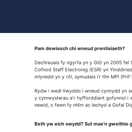
Pam dewisoch chi wneud prentisiaeth?
Dechreuais fy ngyrfa yn y GIG yn 2005 f
Cofnod Staff Electronig (ESR) yn Ymddiriedo
mlynedd yn y rôl, symudais i’r tîm MPI (Prif
Rydw i wedi llwyddo i wneud cynnydd yn sei
y cymwysterau a'r hyfforddiant gofynnol i 
newid, o fewn fy nhîm ac Iechyd a Gofal Dig
Beth yw eich swydd? Sut mae'n gweithio g