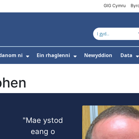
GIG Cymru
Byr
danom ni
Ein rhaglenni
Newyddion
Data
s isddewislen ar gyfer Cyfeiriadur cynnyrc
Dangos isddewislen ar gyfer Amdan
Dangos isddewislen 
phen
"Mae ystod
eang o