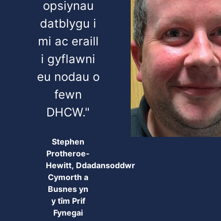
opsiynau
datblygu i
mi ac eraill
i gyflawni
eu nodau o
fewn
DHCW."
Stephen
Protheroe-
Hewitt, Ddadansoddwr
Cymorth a
Busnes yn
y tîm Prif
Fynegai