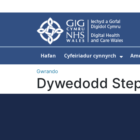
Neidio i'r prif gynnwy
Hafan
Cyfeiriadur cynnyrch
Am
Dango
Gwrando
Dywedodd Ste