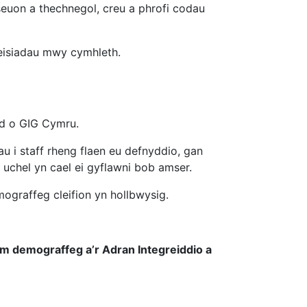
euon a thechnegol, creu a phrofi codau
eisiadau mwy cymhleth.
od o GIG Cymru.
au i staff rheng flaen eu defnyddio, gan
 uchel yn cael ei gyflawni bob amser.
graffeg cleifion yn hollbwysig.
îm demograffeg a’r Adran Integreiddio a