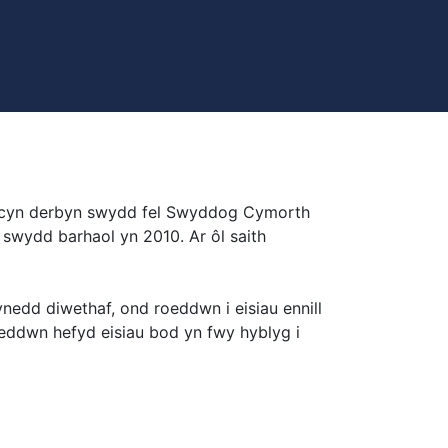
) cyn derbyn swydd fel Swyddog Cymorth
 swydd barhaol yn 2010. Ar ôl saith
nedd diwethaf, ond roeddwn i eisiau ennill
oeddwn hefyd eisiau bod yn fwy hyblyg i