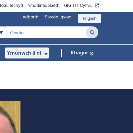
ddau Iechyd
Ymddiriedolaeth
GIG 111 Cymru
Adborth
Swyddi gwag
English
Chwilio
Rhagor
Ymunwch â ni
h
om ni
ar gyfer Ein rhaglenni
Dangos isddewislen ar gyfer Data
Dangos isddewislen ar gyfer