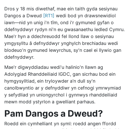
Dros y 18 mis diwethaf, mae ein taith gyda sesiynau
D
angos a Dweud
[RT1]
wedi bod yn drawsnewidiol
iawn—nid yn unig i'n tîm, ond i'r gymuned gyfan o
ddefnyddwyr rydyn ni'n eu gwasanaethu ledled Cymru.
Mae'r hyn a ddechreuodd fel llond llaw o sesiynau
ymgysylltu â defnyddwyr ynghylch brechiadau wedi
blodeuo'n gymuned lewyrchus, sy'n cael ei llywio gan
ddefnyddwyr.
Mae'r digwyddiadau wedi'u halinio'n llawn ag
Adolygiad Rhanddeiliaid IGDC, gan sicrhau bod ein
hymgysylltiad, ein tryloywder
a’n dull sy'n
canolbwyntio ar y defnyddiwr yn cefnogi ymrwymiad
y sefydliad yn uniongyrchol i gynnwys rhanddeiliaid
mewn modd ystyrlon a gwelliant parhaus.
Pam Dangos a Dweud?
Roedd ein cymhelliant yn syml: roedd angen ffordd