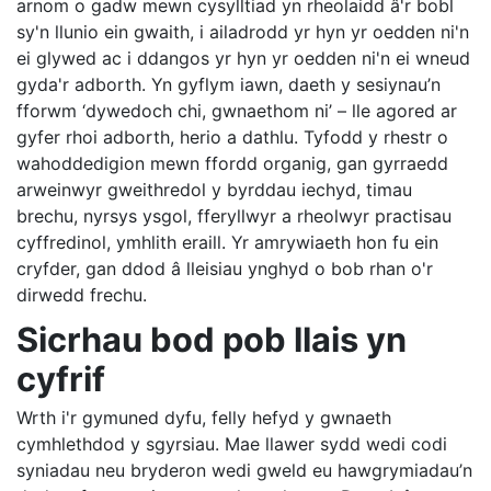
arnom o gadw mewn cysylltiad yn rheolaidd â'r bobl
sy'n llunio ein gwaith, i ailadrodd yr hyn yr oedden ni'n
ei glywed ac i ddangos yr hyn yr oedden ni'n ei wneud
gyda'r adborth. Yn gyflym iawn, daeth y sesiynau’n
fforwm ‘dywedoch chi, gwnaethom ni’ – lle agored ar
gyfer rhoi adborth, herio a dathlu. Tyfodd y rhestr o
wahoddedigion mewn ffordd organig, gan gyrraedd
arweinwyr gweithredol y byrddau iechyd, timau
brechu, nyrsys ysgol, fferyllwyr a rheolwyr practisau
cyffredinol, ymhlith eraill. Yr amrywiaeth hon fu ein
cryfder, gan ddod â lleisiau ynghyd o bob rhan o'r
dirwedd frechu.
Sicrhau bod pob llais yn
cyfrif
Wrth i'r gymuned dyfu, felly hefyd y gwnaeth
cymhlethdod y sgyrsiau. Mae llawer sydd wedi codi
syniadau neu bryderon wedi gweld eu hawgrymiadau’n