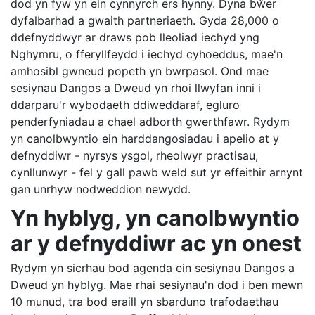
dod yn fyw yn ein cynnyrch ers hynny. Dyna bŵer
dyfalbarhad a gwaith partneriaeth. Gyda 28,000 o
ddefnyddwyr ar draws pob lleoliad iechyd yng
Nghymru, o fferyllfeydd i iechyd cyhoeddus, mae'n
amhosibl gwneud popeth yn bwrpasol. Ond mae
sesiynau Dangos a Dweud yn rhoi llwyfan inni i
ddarparu'r wybodaeth ddiweddaraf, egluro
penderfyniadau a chael adborth gwerthfawr. Rydym
yn canolbwyntio ein harddangosiadau i apelio at y
defnyddiwr - nyrsys ysgol, rheolwyr practisau,
cynllunwyr - fel y gall pawb weld sut yr effeithir arnynt
gan unrhyw nodweddion newydd.
Yn hyblyg, yn canolbwyntio
ar y defnyddiwr ac yn onest
Rydym yn sicrhau bod agenda ein sesiynau Dangos a
Dweud yn hyblyg. Mae rhai sesiynau'n dod i ben mewn
10 munud, tra bod eraill yn sbarduno trafodaethau