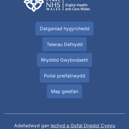
Datganiad hygyrchedd
Telerau Defnydd
Rhyddid Gwybodaeth
Polisi preifatrwydd
Map gwefan
Adeiladwyd gan
Iechyd a Gofal Digidol Cymru