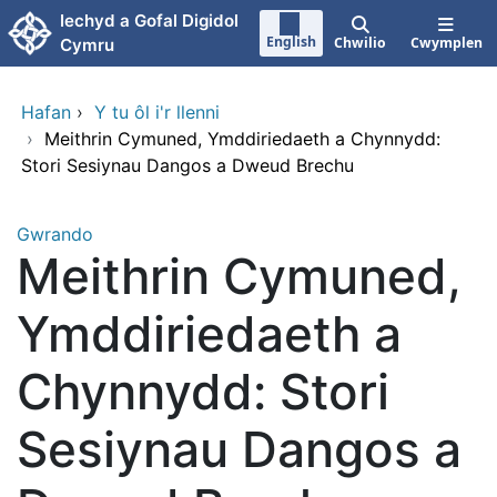
Neidio i'r prif gynnwy
Iechyd a Gofal Digidol
English
Chwilio
Cwymplen
Cymru
Hafan
›
Y tu ôl i'r llenni
›
Meithrin Cymuned, Ymddiriedaeth a Chynnydd:
Stori Sesiynau Dangos a Dweud Brechu
Gwrando
Meithrin Cymuned,
Ymddiriedaeth a
Chynnydd: Stori
Sesiynau Dangos a