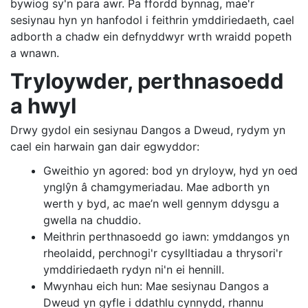
bywiog sy'n para awr. Pa ffordd bynnag, mae'r
sesiynau hyn yn hanfodol i feithrin ymddiriedaeth, cael
adborth a chadw ein defnyddwyr wrth wraidd popeth
a wnawn.
Tryloywder, perthnasoedd
a hwyl
Drwy gydol ein sesiynau Dangos a Dweud, rydym yn
cael ein harwain gan dair egwyddor:
Gweithio yn agored: bod yn dryloyw, hyd yn oed
ynglŷn â chamgymeriadau. Mae adborth yn
werth y byd, ac mae’n well gennym ddysgu a
gwella na chuddio.
Meithrin perthnasoedd go iawn: ymddangos yn
rheolaidd, perchnogi'r cysylltiadau a thrysori'r
ymddiriedaeth rydyn ni'n ei hennill.
Mwynhau eich hun: Mae sesiynau Dangos a
Dweud yn gyfle i ddathlu cynnydd, rhannu