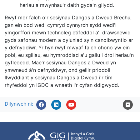
heriau a mwynhau'r daith gyda'n gilydd.
Rwyf mor falch o'r sesiynau Dangos a Dweud Brechu,
gan ein bod wedi cymryd cynnyrch sydd wedi'i
ymgorffori mewn technoleg etifeddol a'i drawsnewid
gyda safonau modern a dyluniad sy'n canolbwyntio ar
y defnyddiwr. Yr hyn rwyf mwyaf falch ohono yw ein
pobl, eu sgiliau, eu hymroddiad a'u gallu i droi heriau'n
gyfleoedd. Mae'r sesiynau Dangos a Dweud yn
ymwneud â'n defnyddwyr, ond gellir priodoli
llwyddiant y sesiynau Dangos a Dweud i'r tîm
rhyfeddol yn IGDC a wnaeth i'r cyfan ddigwydd.
Dilynwch ni: