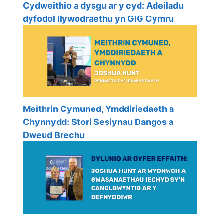
Cydweithio a dysgu ar y cyd: Adeiladu
dyfodol llywodraethu yn GIG Cymru
Meithrin Cymuned, Ymddiriedaeth a
Chynnydd: Stori Sesiynau Dangos a
Dweud Brechu