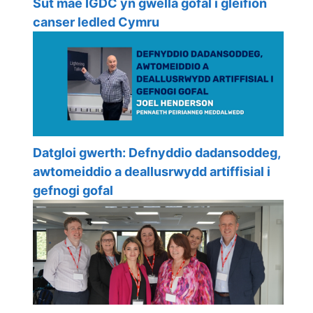
Sut mae IGDC yn gwella gofal i gleifion
canser ledled Cymru
Datgloi gwerth: Defnyddio dadansoddeg,
awtomeiddio a deallusrwydd artiffisial i
gefnogi gofal