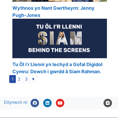
Wythnos yn Nant Gwrtheyrn: Jenny
Pugh-Jones
Tu Ôl i'r Llenni yn Iechyd a Gofal Digidol
Cymru: Dewch i gwrdd â Siam Rahman.
1
2
3
Dilynwch ni: