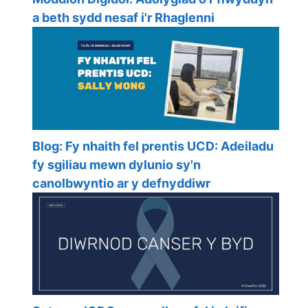
a beth sydd nesaf i'r Rhaglenni
Blog: Fy nhaith fel prentis UCD: Adeiladu
fy sgiliau mewn dylunio sy'n
canolbwyntio ar y defnyddiwr