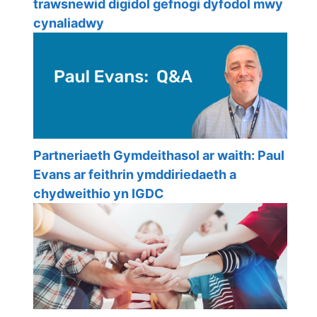
trawsnewid digidol gefnogi dyfodol mwy
cynaliadwy
Partneriaeth Gymdeithasol ar waith: Paul
Evans ar feithrin ymddiriedaeth a
chydweithio yn IGDC