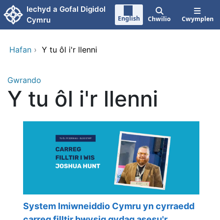
Neidio i'r prif gynnwy
Iechyd a Gofal Digidol
English
Chwilio
Cwymplen
Cymru
Hafan
›
Y tu ôl i'r llenni
Gwrando
Y tu ôl i'r llenni
System Imiwneiddio Cymru yn cyrraedd
carreg filltir bwysig gydag asesu'r