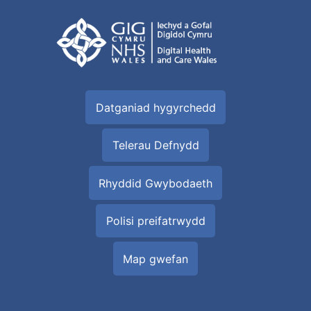
Datganiad hygyrchedd
Telerau Defnydd
Rhyddid Gwybodaeth
Polisi preifatrwydd
Map gwefan