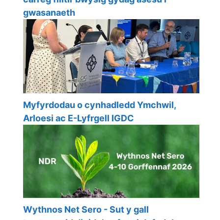
gwasanaeth
Myfyrdodau o cynhadledd Ymchwil,
Arloesi ac E-Lyfrgell IGDC
Wythnos Net Sero - Sut y gall