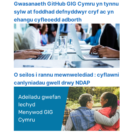
Gwasanaeth GitHub GIG Cymru yn tynnu
sylw at foddhad defnyddwyr cryf ac yn
ehangu cyfleoedd adborth
O seilos i rannu mewnwelediad : cyflawni
canlyniadau gwell drwy NDAP