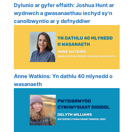
Dylunio ar gyfer effaith: Joshua Hunt ar
wydnwch a gwasanaethau iechyd sy'n
canolbwyntio ar y defnyddiwr
Anne Watkins: Yn dathlu 40 mlynedd o
wasanaeth