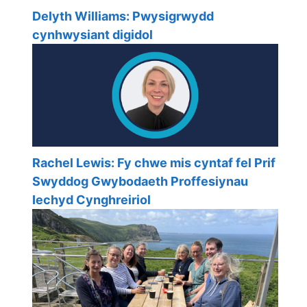
Delyth Williams: Pwysigrwydd
cynhwysiant digidol
Rachel Lewis: Fy chwe mis cyntaf fel Prif
Swyddog Gwybodaeth Proffesiynau
Iechyd Cynghreiriol