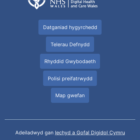
Datganiad hygyrchedd
Telerau Defnydd
Rhyddid Gwybodaeth
Polisi preifatrwydd
Map gwefan
Adeiladwyd gan
Iechyd a Gofal Digidol Cymru