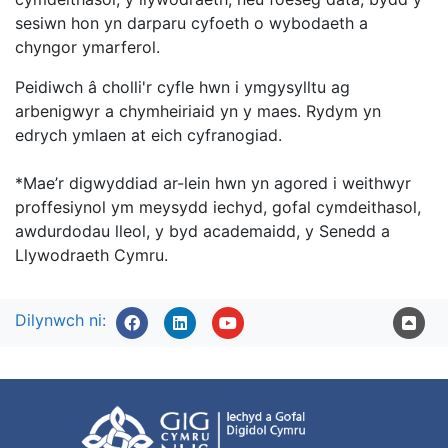
sesiwn hon yn darparu cyfoeth o wybodaeth a
chyngor ymarferol.
Peidiwch â cholli'r cyfle hwn i ymgysylltu ag
arbenigwyr a chymheiriaid yn y maes. Rydym yn
edrych ymlaen at eich cyfranogiad.
*Mae’r digwyddiad ar-lein hwn yn agored i weithwyr
proffesiynol ym meysydd iechyd, gofal cymdeithasol,
awdurdodau lleol, y byd academaidd, y Senedd a
Llywodraeth Cymru.
Dilynwch ni: