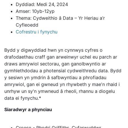
Dyddiad: Medi 24, 2024
Amser: 10yb-12yp
Thema: Cydweithio â Data – Yr Heriau a’r
Cyfleoedd
Cofrestru i fynychu
Bydd y digwyddiad hwn yn cynnwys cyfres o
drafodaethau craff gan arweinwyr uchel eu parch ar
draws amrywiol sectorau, gan ganolbwyntio ar
gymhlethdodau a photensial cydweithredu data. Bydd
y sesiwn yn ymdrin â safbwyntiau a phrofiadau
amrywiol, gan ei gwneud yn rhywbeth y mae'n rhaid i
unrhyw un sy'n ymwneud â rheoli, rhannu a diogelu
data ei fynychu.*
Siaradwyr a phynciau
Croeso - Rhodri Griffiths, Cyfarwyddwr