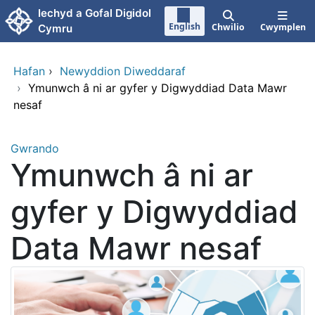
Neidio i'r prif gynnwy
Iechyd a Gofal Digidol
English
Chwilio
Cwymplen
Cymru
Hafan
›
Newyddion Diweddaraf
›
Ymunwch â ni ar gyfer y Digwyddiad Data Mawr
nesaf
Gwrando
Ymunwch â ni ar
gyfer y Digwyddiad
Data Mawr nesaf