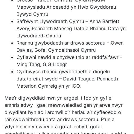
Mabwysiadu Arloesedd yn Hwb Gwyddorau
Bywyd Cymru
Safbwynt Llywodraeth Cymru – Anna Bartlett
Avery, Pennaeth Moeseg Data a Rhannu Data yn
Llywodraeth Cymru
Rhannu gwybodaeth ar draws sectorau – Owen
Davies, Gofal Cymdeithasol Cymru
Cyflawni newid a chydweithio ar raddfa fawr -
Ming Tang, GIG Lloegr
Cydbwyso rhannu gwybodaeth a diogelu
data/preifatrwydd – David Teague, Pennaeth
Materion Cymreig yn yr ICO.
Mae’r digwyddiad hwn yn argoeli i fod yn gyfle
amhrisiadwy i gael mewnwelediad gan yr arweinwyr
diwydiant hyn ac i archwilio’r heriau a’r cyfleoedd o
ran cydweithredu data ar draws sectorau. P'un a
ydych chi'n ymwneud â gofal iechyd, gofal
cymdeithasol, y llywodraeth, neu foeseg data, bydd y