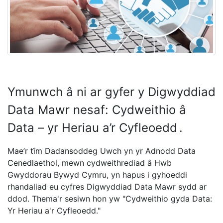
Ymunwch â ni ar gyfer y Digwyddiad
Data Mawr nesaf: Cydweithio â
Data – yr Heriau a’r Cyfleoedd .
Mae’r tîm Dadansoddeg Uwch yn yr Adnodd Data
Cenedlaethol, mewn cydweithrediad â Hwb
Gwyddorau Bywyd Cymru, yn hapus i gyhoeddi
rhandaliad eu cyfres Digwyddiad Data Mawr sydd ar
ddod. Thema'r sesiwn hon yw "Cydweithio gyda Data:
Yr Heriau a'r Cyfleoedd."