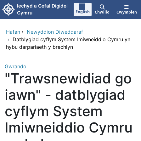
Neidio i'r prif gynnwy
Iechyd a Gofal Digidol
English
Chwilio
Cwymplen
Cymru
Hafan
›
Newyddion Diweddaraf
›
Datblygiad cyflym System Imiwneiddio Cymru yn
hybu darpariaeth y brechlyn
Gwrando
"Trawsnewidiad go
iawn" - datblygiad
cyflym System
Imiwneiddio Cymru