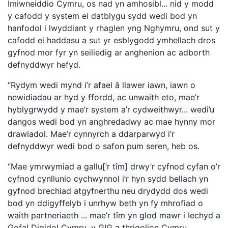
Imiwneiddio Cymru, os nad yn amhosibl... nid y modd
y cafodd y system ei datblygu sydd wedi bod yn
hanfodol i lwyddiant y rhaglen yng Nghymru, ond sut y
cafodd ei haddasu a sut yr esblygodd ymhellach dros
gyfnod mor fyr yn seiliedig ar anghenion ac adborth
defnyddwyr hefyd.
“Rydym wedi mynd i’r afael â llawer iawn, iawn o
newidiadau ar hyd y ffordd, ac unwaith eto, mae’r
hyblygrwydd y mae’r system a’r cydweithwyr... wedi’u
dangos wedi bod yn anghredadwy ac mae hynny mor
drawiadol. Mae’r cynnyrch a ddarparwyd i’r
defnyddwyr wedi bod o safon pum seren, heb os.
“Mae ymrwymiad a gallu[’r tîm] drwy’r cyfnod cyfan o’r
cyfnod cynllunio cychwynnol i’r hyn sydd bellach yn
gyfnod brechiad atgyfnerthu neu drydydd dos wedi
bod yn ddigyffelyb i unrhyw beth yn fy mhrofiad o
waith partneriaeth ... mae’r tîm yn glod mawr i Iechyd a
Gofal Digidol Cymru, y GIG a thrigolion Cymru.