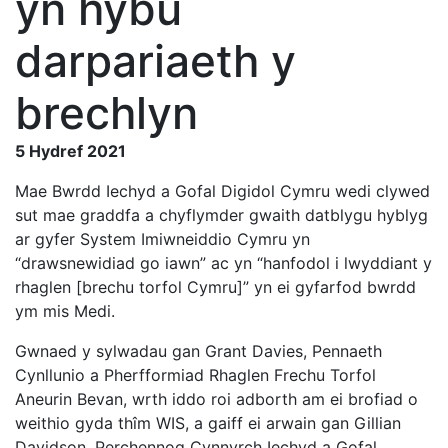
yn hybu
darpariaeth y
brechlyn
5 Hydref 2021
Mae Bwrdd Iechyd a Gofal Digidol Cymru wedi clywed
sut mae graddfa a chyflymder gwaith datblygu hyblyg
ar gyfer System Imiwneiddio Cymru yn
“drawsnewidiad go iawn” ac yn “hanfodol i lwyddiant y
rhaglen [brechu torfol Cymru]” yn ei gyfarfod bwrdd
ym mis Medi.
Gwnaed y sylwadau gan Grant Davies, Pennaeth
Cynllunio a Pherfformiad Rhaglen Frechu Torfol
Aneurin Bevan, wrth iddo roi adborth am ei brofiad o
weithio gyda thîm WIS, a gaiff ei arwain gan Gillian
Davidson, Perchennog Cynnyrch Iechyd a Gofal