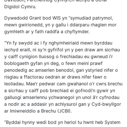
Digidol Cymru.
Dywedodd Grant bod WIS yn “symudiad patrymol,
mewn gwirionedd, yn y gallu i ddarparu rhaglen mor
gymhleth ar y fath raddfa a chyflymder.
“Yn fy swydd ac i fy nghymheiriaid mewn byrddau
iechyd eraill, ni sy’n gyfrifol yn y pen draw am sicrhau
y caiff cynigion lluosog o frechiadau eu gwneud i’r
boblogaeth gyfan yn deg, o fewn meini prawf
penodedig ac amserlen benodol, gan ystyried nifer o
risgiau a ffactorau oedran ar draws nifer fawr o
leoliadau. Mae’r pedwar cam gwahanol o’r cwrs brechu
a sicrhau y caiff pob brechiad ei gofnodi’n gywir yn
galluogi amserlennu ychwanegol yn unol â’r cyfnodau
a nodir ac a addasir yn achlysurol gan y Cyd-bwyllgor
ar Imiwneiddio a Brechu (JCBI).
“Byddai hynny wedi bod yn heriol tu hwnt heb System