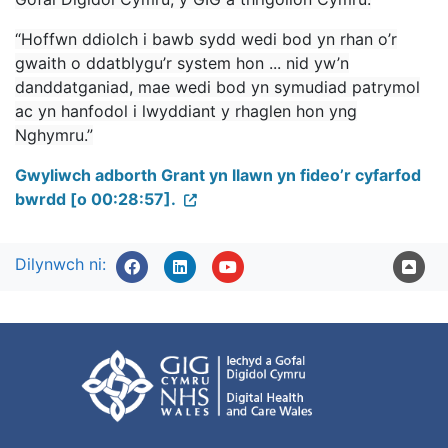
“Hoffwn ddiolch i bawb sydd wedi bod yn rhan o’r
gwaith o ddatblygu’r system hon ... nid yw’n
danddatganiad, mae wedi bod yn symudiad patrymol
ac yn hanfodol i lwyddiant y rhaglen hon yng
Nghymru.”
Gwyliwch adborth Grant yn llawn yn fideo’r cyfarfod
bwrdd [o 00:28:57].
Dilynwch ni: