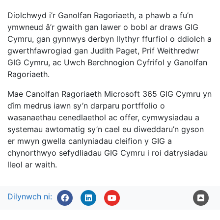
Diolchwyd i’r Ganolfan Ragoriaeth, a phawb a fu’n
ymwneud â’r gwaith gan lawer o bobl ar draws GIG
Cymru, gan gynnwys derbyn llythyr ffurfiol o ddiolch a
gwerthfawrogiad gan Judith Paget, Prif Weithredwr
GIG Cymru, ac Uwch Berchnogion Cyfrifol y Ganolfan
Ragoriaeth.
Mae Canolfan Ragoriaeth Microsoft 365 GIG Cymru yn
dîm medrus iawn sy’n darparu portffolio o
wasanaethau cenedlaethol ac offer, cymwysiadau a
systemau awtomatig sy’n cael eu diweddaru’n gyson
er mwyn gwella canlyniadau cleifion y GIG a
chynorthwyo sefydliadau GIG Cymru i roi datrysiadau
lleol ar waith.
Dilynwch ni: