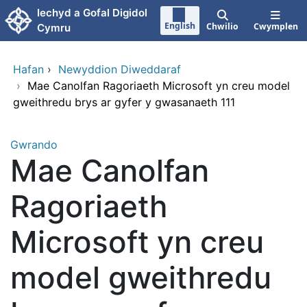
Neidio i'r prif gynnwy
Iechyd a Gofal Digidol
English
Chwilio
Cwymplen
Cymru
Hafan
›
Newyddion Diweddaraf
›
Mae Canolfan Ragoriaeth Microsoft yn creu model
gweithredu brys ar gyfer y gwasanaeth 111
Gwrando
Mae Canolfan
Ragoriaeth
Microsoft yn creu
model gweithredu