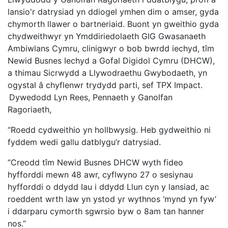
lansio'r datrysiad yn ddiogel ymhen dim o amser, gyda
chymorth llawer o bartneriaid. Buont yn gweithio gyda
chydweithwyr yn Ymddiriedolaeth GIG Gwasanaeth
Ambiwlans Cymru, clinigwyr o bob bwrdd iechyd, tîm
Newid Busnes Iechyd a Gofal Digidol Cymru (DHCW),
a thimau Sicrwydd a Llywodraethu Gwybodaeth, yn
ogystal â chyflenwr trydydd parti, sef TPX Impact.
Dywedodd Lyn Rees, Pennaeth y Ganolfan
Ragoriaeth,
“Roedd cydweithio yn hollbwysig. Heb gydweithio ni
fyddem wedi gallu datblygu’r datrysiad.
“Creodd tîm Newid Busnes DHCW wyth fideo
hyfforddi mewn 48 awr, cyflwyno 27 o sesiynau
hyfforddi o ddydd Iau i ddydd Llun cyn y lansiad, ac
roeddent wrth law yn ystod yr wythnos ‘mynd yn fyw’
i ddarparu cymorth sgwrsio byw o 8am tan hanner
nos.”