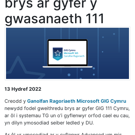
brys ar gyfer y
gwasanaeth 111
13 Hydref 2022
Creodd y
Ganolfan Ragoriaeth Microsoft GIG Cymru
newydd fodel gweithredu brys ar gyfer GIG 111 Cymru,
ar ôl i systemau TG un o’i gyflenwyr orfod cael eu cau,
yn dilyn ymosodiad seiber ledled y DU.
Ar ôl yr ymosodiad ar y cyflenwr Advanced
ym mis