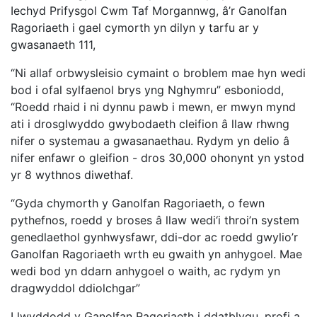
Iechyd Prifysgol Cwm Taf Morgannwg, â’r Ganolfan
Ragoriaeth i gael cymorth yn dilyn y tarfu ar y
gwasanaeth 111,
“Ni allaf orbwysleisio cymaint o broblem mae hyn wedi
bod i ofal sylfaenol brys yng Nghymru” esboniodd,
“Roedd rhaid i ni dynnu pawb i mewn, er mwyn mynd
ati i drosglwyddo gwybodaeth cleifion â llaw rhwng
nifer o systemau a gwasanaethau. Rydym yn delio â
nifer enfawr o gleifion - dros 30,000 ohonynt yn ystod
yr 8 wythnos diwethaf.
“Gyda chymorth y Ganolfan Ragoriaeth, o fewn
pythefnos, roedd y broses â llaw wedi‘i throi’n system
genedlaethol gynhwysfawr, ddi-dor ac roedd gwylio’r
Ganolfan Ragoriaeth wrth eu gwaith yn anhygoel. Mae
wedi bod yn ddarn anhygoel o waith, ac rydym yn
dragwyddol ddiolchgar”
Llwyddodd y Ganolfan Ragoriaeth i ddatblygu, profi a