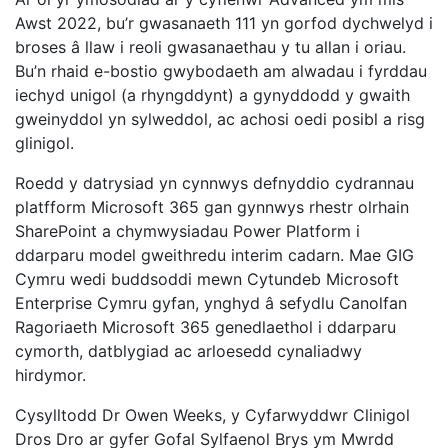
Awst 2022, bu’r gwasanaeth 111 yn gorfod dychwelyd i
broses â llaw i reoli gwasanaethau y tu allan i oriau.
Bu’n rhaid e-bostio gwybodaeth am alwadau i fyrddau
iechyd unigol (a rhyngddynt) a gynyddodd y gwaith
gweinyddol yn sylweddol, ac achosi oedi posibl a risg
glinigol.
Roedd y datrysiad yn cynnwys defnyddio cydrannau
platfform Microsoft
365 gan gynnwys rhestr olrhain
SharePoint a chymwysiadau Power Platform i
ddarparu model gweithredu interim cadarn. Mae GIG
Cymru wedi buddsoddi mewn Cytundeb Microsoft
Enterprise Cymru gyfan, ynghyd â sefydlu Canolfan
Ragoriaeth Microsoft 365 genedlaethol i ddarparu
cymorth, datblygiad ac arloesedd cynaliadwy
hirdymor.
Cysylltodd Dr Owen Weeks, y Cyfarwyddwr Clinigol
Dros Dro ar gyfer Gofal Sylfaenol Brys ym Mwrdd