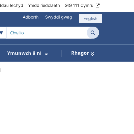
ddau Iechyd
Ymddiriedolaeth
GIG 111 Cymru
Adborth
Swyddi gwag
English
Chwilio
Rhagor
Ymunwch â ni
h
om ni
ar gyfer Ein rhaglenni
Dangos isddewislen ar gyfer Data
Dangos isddewislen ar gyfer
i