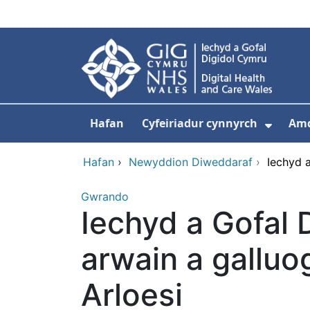
Neidio i'r prif gynnwy
Hafan
Cyfeiriadur cynnyrch
Am
Dango
Hafan
›
Newyddion Diweddaraf
›
Iechyd a
Gwrando
Iechyd a Gofal 
arwain a galluo
Arloesi