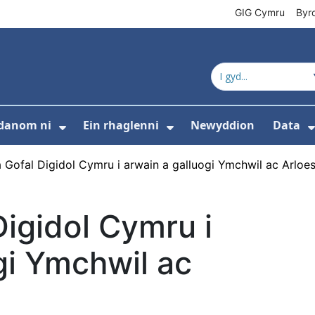
GIG Cymru
Byr
danom ni
Ein rhaglenni
Newyddion
Data
s isddewislen ar gyfer Cyfeiriadur cynnyrc
Dangos isddewislen ar gyfer Amdan
Dangos isddewislen 
 Gofal Digidol Cymru i arwain a galluogi Ymchwil ac Arloes
Digidol Cymru i
gi Ymchwil ac