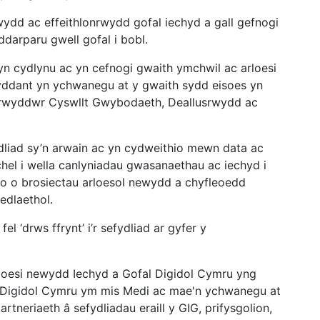
wydd ac effeithlonrwydd gofal iechyd a gall gefnogi
ddarparu gwell gofal i bobl.
 cydlynu ac yn cefnogi gwaith ymchwil ac arloesi
yddant yn ychwanegu at y gwaith sydd eisoes yn
rwyddwr Cyswllt Gwybodaeth, Deallusrwydd ac
dliad sy’n arwain ac yn cydweithio mewn data ac
hel i wella canlyniadau gwasanaethau ac iechyd i
o o brosiectau arloesol newydd a chyfleoedd
nedlaethol.
 ‘drws ffrynt’ i’r sefydliad ar gyfer y
oesi newydd Iechyd a Gofal Digidol Cymru yng
 Digidol Cymru ym mis Medi ac mae'n ychwanegu at
rtneriaeth â sefydliadau eraill y GIG, prifysgolion,