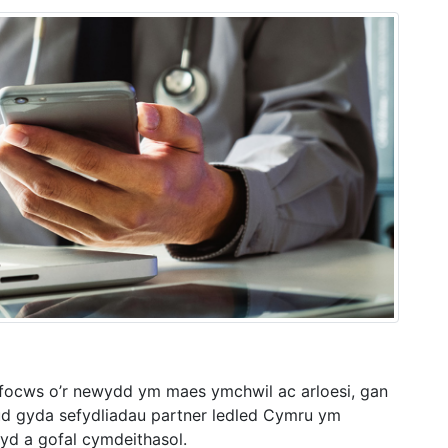
ffocws o’r newydd ym maes ymchwil ac arloesi, gan
ud gyda sefydliadau partner ledled Cymru ym
hyd a gofal cymdeithasol.