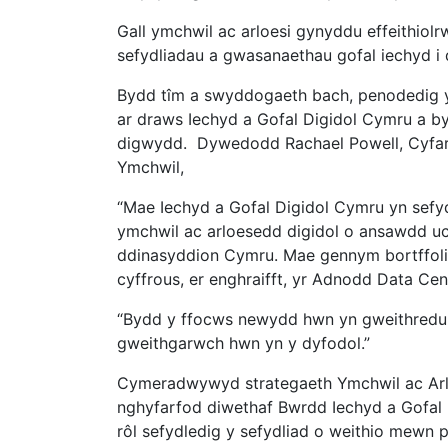
Gall ymchwil ac arloesi gynyddu effeithiolr
sefydliadau a gwasanaethau gofal iechyd i 
Bydd tîm a swyddogaeth bach, penodedig yn
ar draws Iechyd a Gofal Digidol Cymru a b
digwydd. Dywedodd Rachael Powell, Cyfa
Ymchwil,
“Mae Iechyd a Gofal Digidol Cymru yn sefy
ymchwil ac arloesedd digidol o ansawdd uc
ddinasyddion Cymru. Mae gennym bortffoli
cyffrous, er enghraifft, yr Adnodd Data Ce
“Bydd y ffocws newydd hwn yn gweithredu fel
gweithgarwch hwn yn y dyfodol.”
Cymeradwywyd strategaeth Ymchwil ac Arl
nghyfarfod diwethaf Bwrdd Iechyd a Gofal
rôl sefydledig y sefydliad o weithio mewn pa