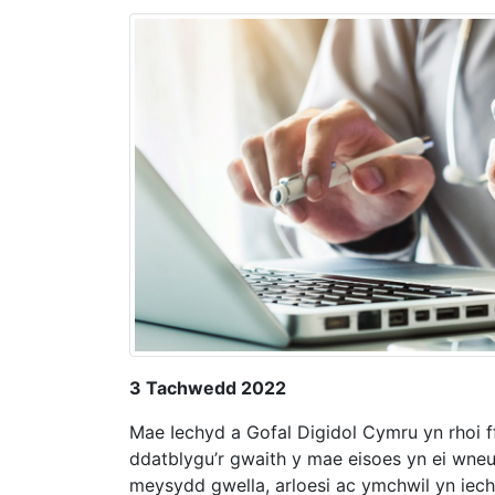
3 Tachwedd 2022
Mae Iechyd a Gofal Digidol Cymru yn rhoi 
ddatblygu’r gwaith y mae eisoes yn ei wne
meysydd gwella, arloesi ac ymchwil yn iec