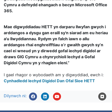
Cymru a defnydd ehangach o becyn Microsoft Office
365.
Mae digwyddiadau HETT yn darparu llwyfan gwych i
arddangos a dysgu gan eraill sy'n siarad am eu heriau
a'u llwyddiannau. Rydym yn falch iawn o allu
arddangos rhai enghreifftiau o’r gwaith gwych sy’n
cael ei wneud yn y dirwedd gofal iechyd digidol ar
draws GIG Cymru a chynrychioli Iechyd a Gofal
Digidol Cymru yn y rhaglen eleni.”
I gael rhagor o wybodaeth am y digwyddiad, ewch i:
Cynhadledd Iechyd Digidol Dan Ofal Sioe HETT
Dilynwch ni: