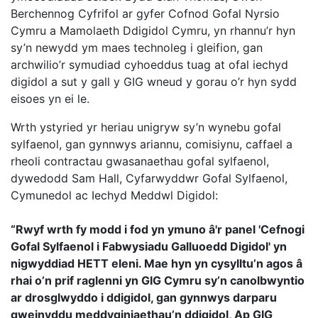
Berchennog Cyfrifol ar gyfer Cofnod Gofal Nyrsio
Cymru a Mamolaeth Ddigidol Cymru, yn rhannu’r hyn
sy’n newydd ym maes technoleg i gleifion, gan
archwilio’r symudiad cyhoeddus tuag at ofal iechyd
digidol a sut y gall y GIG wneud y gorau o’r hyn sydd
eisoes yn ei le.
Wrth ystyried yr heriau unigryw sy’n wynebu gofal
sylfaenol, gan gynnwys ariannu, comisiynu, caffael a
rheoli contractau gwasanaethau gofal sylfaenol,
dywedodd Sam Hall,
Cyfarwyddwr Gofal Sylfaenol,
Cymunedol ac Iechyd Meddwl Digidol:
“Rwyf wrth fy modd i fod yn ymuno â'r panel 'Cefnogi
Gofal Sylfaenol i Fabwysiadu Galluoedd Digidol' yn
nigwyddiad HETT eleni. Mae hyn yn cysylltu’n agos â
rhai o’n prif raglenni yn GIG Cymru sy’n canolbwyntio
ar drosglwyddo i ddigidol, gan gynnwys darparu
gweinyddu meddyginiaethau’n ddigidol, Ap GIG