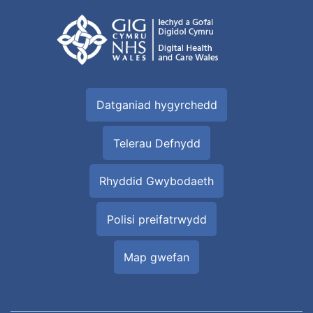
Datganiad hygyrchedd
Telerau Defnydd
Rhyddid Gwybodaeth
Polisi preifatrwydd
Map gwefan