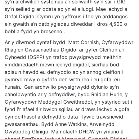
sy’n archwilio’r systemau a’r seilwaith sy’n sail i GIG
sy’n seiliedig ar ddata ac yn ei alluogi. Mae Iechyd a
Gofal Digidol Cymru yn gyffrous i fod yn arddangos
ein gwaith a’n datblygiadau diweddar i dros 4,500 o
bobl a fydd yn bresennol.
Ar y diwrnod cyntaf bydd
Matt Cornish, Cyfarwyddwr
Rhaglen Gwasanaethau Digidol ar gyfer Cleifion a’r
Cyhoedd (DSPP) yn trafod pwysigrwydd meithrin
ymddiriedaeth mewn iechyd digidol, sicrhau bod
apiau’n hawdd eu defnyddio ac yn annog cleifion i
gymryd mwy o gyfrifoldeb wrth reoli eu gofal eu
hunain. Gan archwilio pwysigrwydd dylunio sy'n
canolbwyntio ar y defnyddiwr, bydd Rhidian Hurle, y
Cyfarwyddwr Meddygol Gweithredol, yn ystyried sut i
fynd i'r afael â'r bwlch sgiliau ar draws iechyd a gofal
cymdeithasol a defnyddio data i lywio trawsnewid
gwasanaethau. Bydd Anne Watkins, Arweinydd
Gwybodeg Glinigol Mamolaeth DHCW yn ymuno â