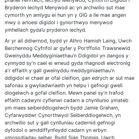
phanel FemTech, Iechyd Menywod, Cymorth Digidol i
Bryderon Iechyd Menywod ac yn archwilio sut mae
cymorth yn amlygu ei hun yn y GIG a lle mae angen
mwy o arloesi digidol i gynorthwyo menywod
ymhellach gyda’u pryderon iechyd.
Ar yr ail ddiwrnod, bydd yr Athro Hamish Laing,
Uwch
Berchennog Cyfrifol ar gyfer y Portffolio Trawsnewid
Gweinyddu Meddyginiaethau’n Ddigidol
yn dangos y
cynnydd sy'n cael ei wneud gyda rhagnodi electronig
a'r effaith y gall gweinyddu meddyginiaethau’n
ddigidol ei chael ar ofal cleifion, gan edrych ar sut mae
safonau a gwyliadwriaeth yn helpu i gefnogi gwell
diogelwch a gofal cleifion. Mewn panel sy’n trafod
effaith cadwyni cyflenwi cadarn a chynllunio ymateb
ym maes seiberddiogelwch bydd Jamie Graham,
Cyfarwyddwr Cynorthwyol Seiberddiogelwch, yn
archwilio sut y gall cynlluniau cadernid gefnogi
dyfodol o amddiffynfeydd cadarn yn erbyn
ymosodiadau seiber. Bydd Sian Thomas, Uwch