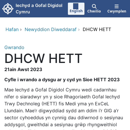
Neidio i'r prif gynnwy
Iechyd a Gofal Digidol
English
Chwilio
Cwymplen
Cymru
Hafan
›
Newyddion Diweddaraf
›
DHCW HETT
Gwrando
DHCW HETT
21ain Awst 2023
Cyfle i wrando a dysgu ar y cyd yn Sioe HETT 2023
Mae Iechyd a Gofal Digidol Cymru wedi cadarnhau
nifer o siaradwyr yn y sioe Rhagoriaeth Gofal Iechyd
Trwy Dechnoleg (HETT) fis Medi yma yn ExCeL
Llundain. Mae’r digwyddiad sydd am ddim i’r GIG a’r
sector cyhoeddus yn cynnig dau ddiwrnod o sesiynau
addysgol, gweithdai a sesiynau grŵp rhyngweithiol