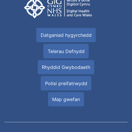
Datganiad hygyrchedd
Telerau Defnydd
Rhyddid Gwybodaeth
Polisi preifatrwydd
Map gwefan