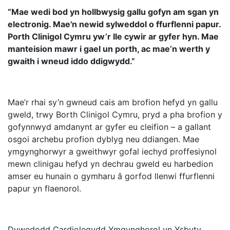
“Mae wedi bod yn hollbwysig gallu gofyn am sgan yn
electronig. Mae'n newid sylweddol o ffurflenni papur.
Porth Clinigol Cymru yw’r lle cywir ar gyfer hyn. Mae
manteision mawr i gael un porth, ac mae’n werth y
gwaith i wneud iddo ddigwydd.”
Mae’r rhai sy’n gwneud cais am brofion hefyd yn gallu
gweld, trwy Borth Clinigol Cymru, pryd a pha brofion y
gofynnwyd amdanynt ar gyfer eu cleifion – a gallant
osgoi archebu profion dyblyg neu ddiangen. Mae
ymgynghorwyr a gweithwyr gofal iechyd proffesiynol
mewn clinigau hefyd yn dechrau gweld eu harbedion
amser eu hunain o gymharu â gorfod llenwi ffurflenni
papur yn flaenorol.
Dywedodd Cardiolegydd Ymgynghorol yn Ysbyty