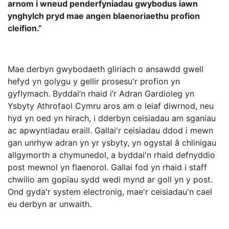
arnom i wneud penderfyniadau gwybodus iawn
ynghylch pryd mae angen blaenoriaethu profion
cleifion.”
Mae derbyn gwybodaeth gliriach o ansawdd gwell
hefyd yn golygu y gellir prosesu'r profion yn
gyflymach. Byddai’n rhaid i’r Adran Gardioleg yn
Ysbyty Athrofaol Cymru aros am o leiaf diwrnod, neu
hyd yn oed yn hirach, i dderbyn ceisiadau am sganiau
ac apwyntiadau eraill. Gallai'r ceisiadau ddod i mewn
gan unrhyw adran yn yr ysbyty, yn ogystal â chlinigau
allgymorth a chymunedol, a byddai'n rhaid defnyddio
post mewnol yn flaenorol. Gallai fod yn rhaid i staff
chwilio am gopïau sydd wedi mynd ar goll yn y post.
Ond gyda'r system electronig, mae'r ceisiadau'n cael
eu derbyn ar unwaith.