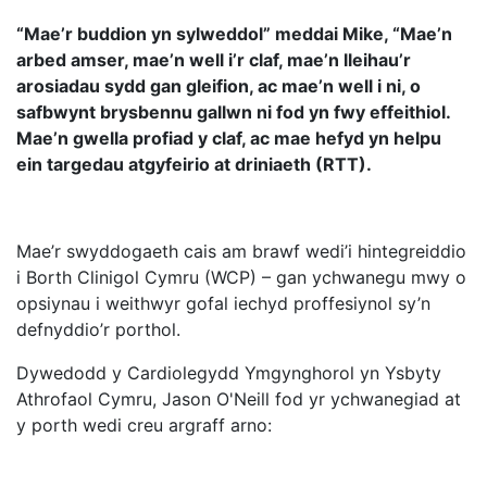
“Mae’r buddion yn sylweddol” meddai Mike, “Mae’n
arbed amser, mae’n well i’r claf, mae’n lleihau’r
arosiadau sydd gan gleifion, ac mae’n well i ni, o
safbwynt brysbennu gallwn ni fod yn fwy effeithiol.
Mae’n gwella profiad y claf, ac mae hefyd yn helpu
ein targedau atgyfeirio at driniaeth (RTT).
Mae’r swyddogaeth cais am brawf wedi’i hintegreiddio
i Borth Clinigol Cymru (WCP) – gan ychwanegu mwy o
opsiynau i weithwyr gofal iechyd proffesiynol sy’n
defnyddio’r porthol.
Dywedodd y Cardiolegydd Ymgynghorol yn Ysbyty
Athrofaol Cymru, Jason O'Neill fod yr ychwanegiad at
y porth wedi creu argraff arno: