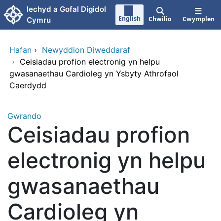
Neidio i'r prif gynnwy
Iechyd a Gofal Digidol
English
Chwilio
Cwymplen
Cymru
Hafan
›
Newyddion Diweddaraf
›
Ceisiadau profion electronig yn helpu
gwasanaethau Cardioleg yn Ysbyty Athrofaol
Caerdydd
Gwrando
Ceisiadau profion
electronig yn helpu
gwasanaethau
Cardioleg yn