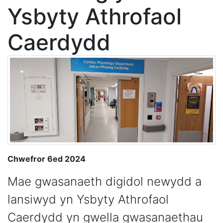
Ysbyty Athrofaol
Caerdydd
Chwefror 6ed 2024
Mae gwasanaeth digidol newydd a
lansiwyd yn Ysbyty Athrofaol
Caerdydd yn gwella gwasanaethau