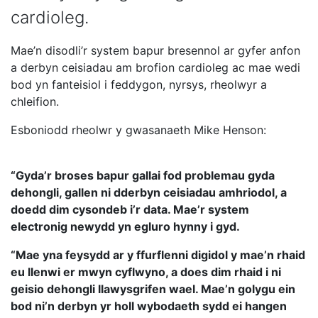
cardioleg.
Mae’n disodli’r system bapur bresennol ar gyfer anfon
a derbyn ceisiadau am brofion cardioleg ac mae wedi
bod yn fanteisiol i feddygon, nyrsys, rheolwyr a
chleifion.
Esboniodd rheolwr y gwasanaeth Mike Henson:
“Gyda’r broses bapur gallai fod problemau gyda
dehongli, gallen ni dderbyn ceisiadau amhriodol, a
doedd dim cysondeb i’r data. Mae’r system
electronig newydd yn egluro hynny i gyd.
“Mae yna feysydd ar y ffurflenni digidol y mae’n rhaid
eu llenwi er mwyn cyflwyno, a does dim rhaid i ni
geisio dehongli llawysgrifen wael. Mae’n golygu ein
bod ni’n derbyn yr holl wybodaeth sydd ei hangen