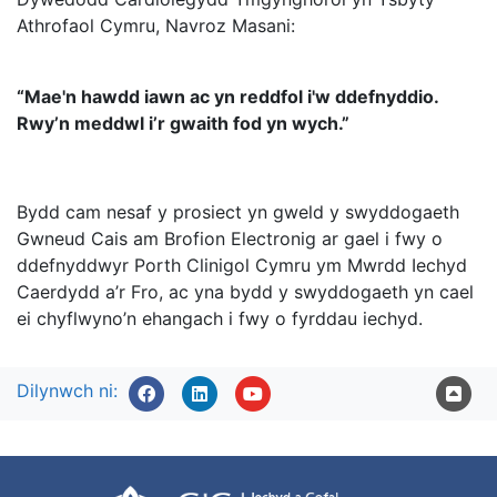
Athrofaol Cymru, Navroz Masani:
“Mae'n hawdd iawn ac yn reddfol i'w ddefnyddio.
Rwy’n meddwl i’r gwaith fod yn wych.”
Bydd cam nesaf y prosiect yn gweld y swyddogaeth
Gwneud Cais am Brofion Electronig ar gael i fwy o
ddefnyddwyr Porth Clinigol Cymru ym Mwrdd Iechyd
Caerdydd a’r Fro, ac yna bydd y swyddogaeth yn cael
ei chyflwyno’n ehangach i fwy o fyrddau iechyd.
Dilynwch ni: