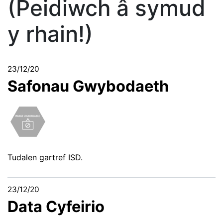
(Peidiwch â symud
y rhain!)
23/12/20
Safonau Gwybodaeth
Tudalen gartref ISD.
23/12/20
Data Cyfeirio