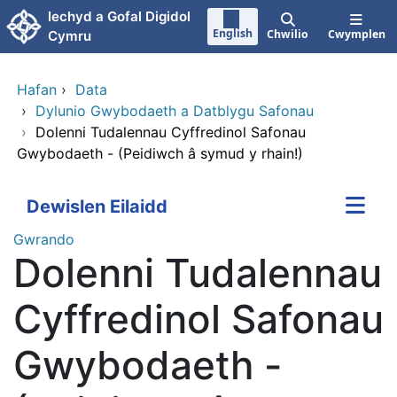
Neidio i'r prif gynnwy
Iechyd a Gofal Digidol
English
Chwilio
Cwymplen
Cymru
Hafan
›
Data
›
Dylunio Gwybodaeth a Datblygu Safonau
›
Dolenni Tudalennau Cyffredinol Safonau
Gwybodaeth - (Peidiwch â symud y rhain!)
Dewislen Eilaidd
Gwrando
Dolenni Tudalennau
Cyffredinol Safonau
Gwybodaeth -