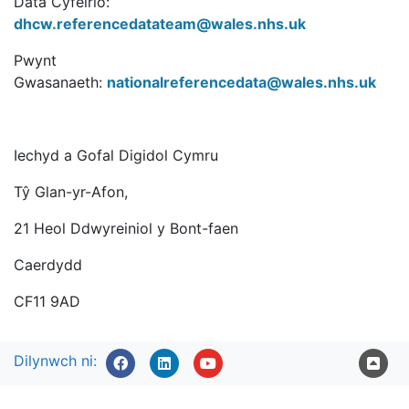
Data Cyfeirio:
dhcw.referencedatateam@wales.nhs.uk
Pwynt
Gwasanaeth:
nationalreferencedata@wales.nhs.uk
Iechyd a Gofal Digidol Cymru
Tŷ Glan-yr-Afon,
21 Heol Ddwyreiniol y Bont-faen
Caerdydd
CF11 9AD
Dilynwch ni: