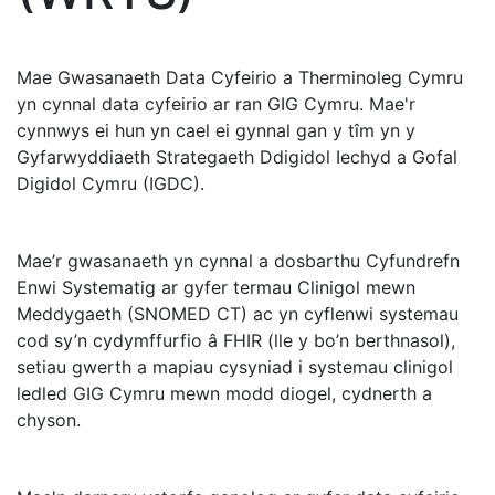
Mae Gwasanaeth Data Cyfeirio a Therminoleg Cymru
yn cynnal data cyfeirio ar ran GIG Cymru. Mae'r
cynnwys ei hun yn cael ei gynnal gan y tîm yn y
Gyfarwyddiaeth Strategaeth Ddigidol Iechyd a Gofal
Digidol Cymru (IGDC).
Mae’r gwasanaeth yn cynnal a dosbarthu Cyfundrefn
Enwi Systematig ar gyfer termau Clinigol mewn
Meddygaeth (SNOMED CT) ac yn cyflenwi systemau
cod sy’n cydymffurfio â FHIR (lle y bo’n berthnasol),
setiau gwerth a mapiau cysyniad i systemau clinigol
ledled GIG Cymru mewn modd diogel, cydnerth a
chyson.