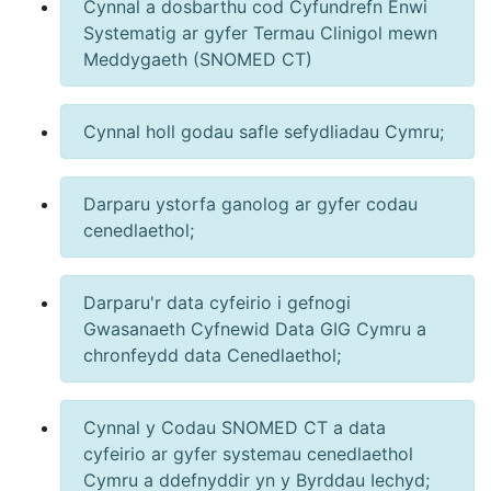
Cynnal a dosbarthu cod Cyfundrefn Enwi
Systematig ar gyfer Termau Clinigol mewn
Meddygaeth (SNOMED CT)
Cynnal holl godau safle sefydliadau Cymru;
Darparu ystorfa ganolog ar gyfer codau
cenedlaethol;
Darparu'r data cyfeirio i gefnogi
Gwasanaeth Cyfnewid Data GIG Cymru a
chronfeydd data Cenedlaethol;
Cynnal y Codau SNOMED CT a data
cyfeirio ar gyfer systemau cenedlaethol
Cymru a ddefnyddir yn y Byrddau Iechyd;