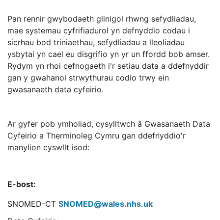
Pan rennir gwybodaeth glinigol rhwng sefydliadau,
mae systemau cyfrifiadurol yn defnyddio codau i
sicrhau bod triniaethau, sefydliadau a lleoliadau
ysbytai yn cael eu disgrifio yn yr un ffordd bob amser.
Rydym yn rhoi cefnogaeth i'r setiau data a ddefnyddir
gan y gwahanol strwythurau codio trwy ein
gwasanaeth data cyfeirio.
Ar gyfer pob ymholiad, cysylltwch â Gwasanaeth Data
Cyfeirio a Therminoleg Cymru gan ddefnyddio'r
manylion cyswllt isod:
E-bost:
SNOMED-CT
SNOMED@wales.nhs.uk