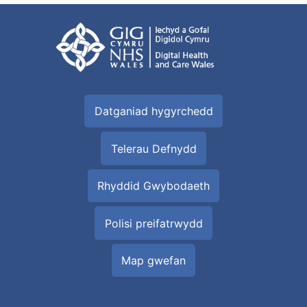
Datganiad hygyrchedd
Telerau Defnydd
Rhyddid Gwybodaeth
Polisi preifatrwydd
Map gwefan