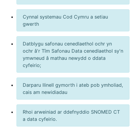
Cynnal systemau Cod Cymru a setiau
gwerth
Datblygu safonau cenedlaethol ochr yn
ochr â'r Tîm Safonau Data cenedlaethol sy'n
ymwneud â mathau newydd o ddata
cyfeirio;
Darparu llinell gymorth i ateb pob ymholiad,
cais am newidiadau
Rhoi arweiniad ar ddefnyddio SNOMED CT
a data cyfeirio.