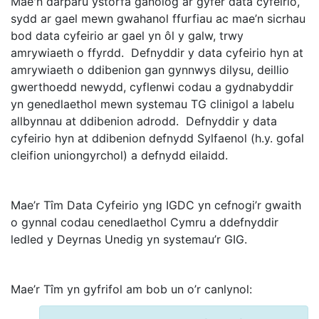
Mae'n darparu ystorfa ganolog ar gyfer data cyfeirio,
sydd ar gael mewn gwahanol ffurfiau ac mae’n sicrhau
bod data cyfeirio ar gael yn ôl y galw, trwy
amrywiaeth o ffyrdd. Defnyddir y data cyfeirio hyn at
amrywiaeth o ddibenion gan gynnwys dilysu, deillio
gwerthoedd newydd, cyflenwi codau a gydnabyddir
yn genedlaethol mewn systemau TG clinigol a labelu
allbynnau at ddibenion adrodd. Defnyddir y data
cyfeirio hyn at ddibenion defnydd Sylfaenol (h.y. gofal
cleifion uniongyrchol) a defnydd eilaidd.
Mae’r Tîm Data Cyfeirio yng IGDC yn cefnogi’r gwaith
o gynnal codau cenedlaethol Cymru a ddefnyddir
ledled y Deyrnas Unedig yn systemau’r GIG.
Mae’r Tîm yn gyfrifol am bob un o’r canlynol: