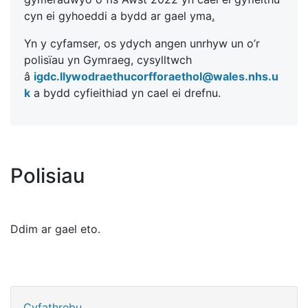
cyn ei gyhoeddi a bydd ar gael yma
.
Yn y cyfamser, os ydych angen unrhyw un o’r
polisïau yn Gymraeg, cysylltwch
â
igdc.llywodraethucorfforaethol@wales.nhs.u
k
a bydd cyfieithiad yn cael ei drefnu.
Polisiau
Ddim ar gael eto.
Cyfathrebu