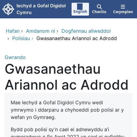
Neidio i'r prif gynnwy
Iechyd a Gofal Digidol
English
Chwilio
Cwymplen
Cymru
Hafan
›
Amdanom ni
›
Dogfennau allweddol
›
Polisiau
›
Gwasanaethau Ariannol ac Adrodd
Gwrando
Gwasanaethau
Ariannol ac Adrodd
Mae Iechyd a Gofal Digidol Cymru wedi
ymrwymo i ddarparu a chyhoeddi pob polisi ar y
wefan yn Gymraeg.
Bydd pob polisi sy’n cael ei adnewyddu a’i
gymeradwyo o fis Awst 2022 yn cael ei gyfieithu