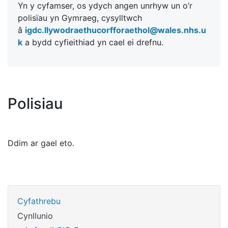
Yn y cyfamser, os ydych angen unrhyw un o’r
polisïau yn Gymraeg, cysylltwch
â
igdc.llywodraethucorfforaethol@wales.nhs.u
k
a bydd cyfieithiad yn cael ei drefnu.
Polisiau
Ddim ar gael eto.
Cyfathrebu
Cynllunio