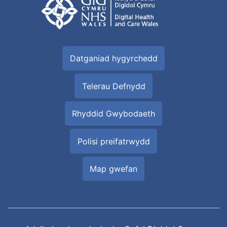
Datganiad hygyrchedd
Telerau Defnydd
Rhyddid Gwybodaeth
Polisi preifatrwydd
Map gwefan