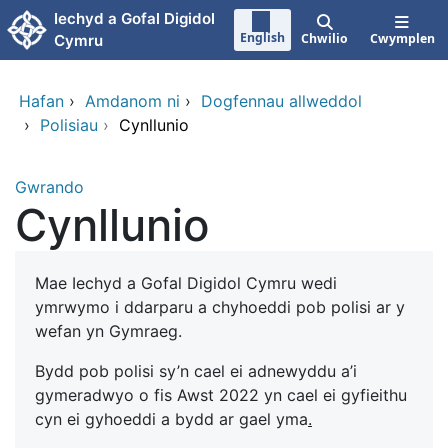
Neidio i'r prif gynnwy
Iechyd a Gofal Digidol
English
Chwilio
Cwymplen
Cymru
Hafan
›
Amdanom ni
›
Dogfennau allweddol
›
Polisiau
›
Cynllunio
Gwrando
Cynllunio
Mae Iechyd a Gofal Digidol Cymru wedi
ymrwymo i ddarparu a chyhoeddi pob polisi ar y
wefan yn Gymraeg.
Bydd pob polisi sy’n cael ei adnewyddu a’i
gymeradwyo o fis Awst 2022 yn cael ei gyfieithu
cyn ei gyhoeddi a bydd ar gael yma
.