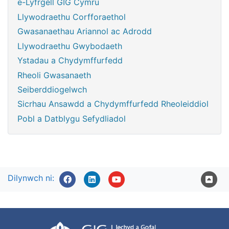
e-Lyfrgell GIG Cymru
Llywodraethu Corfforaethol
Gwasanaethau Ariannol ac Adrodd
Llywodraethu Gwybodaeth
Ystadau a Chydymffurfedd
Rheoli Gwasanaeth
Seiberddiogelwch
Sicrhau Ansawdd a Chydymffurfedd Rheoleiddiol
Pobl a Datblygu Sefydliadol
Dilynwch ni: