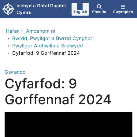
Neidio i'r prif gynnwy
Iechyd a Gofal Digidol
English
Chwilio
Cwymplen
Cymru
Hafan
›
Amdanom ni
›
Bwrdd, Pwyllgor a Bwrdd Cynghori
›
Pwyllgor Archwilio a Sicrwydd
›
Cyfarfod: 9 Gorffennaf 2024
Gwrando
Cyfarfod: 9
Gorffennaf 2024