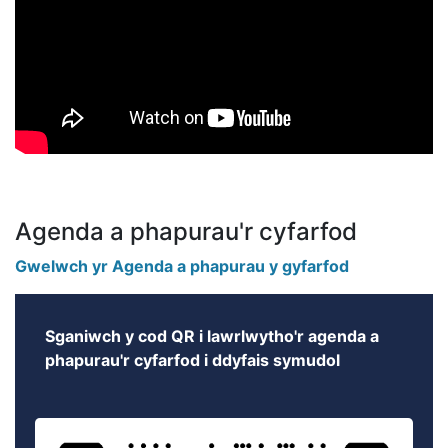
Agenda a phapurau'r cyfarfod
Gwelwch yr Agenda a phapurau y gyfarfod
Sganiwch y cod QR i lawrlwytho'r agenda a
phapurau'r cyfarfod i ddyfais symudol