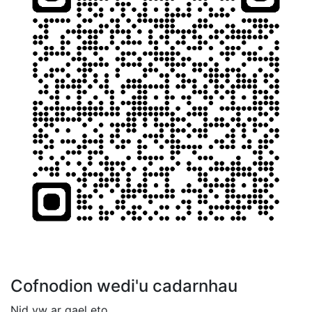
Cofnodion wedi'u cadarnhau
Nid yw ar gael eto.