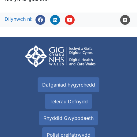
Dilynwch ni:
Datganiad hygyrchedd
Telerau Defnydd
Rhyddid Gwybodaeth
Polisi preifatrwydd