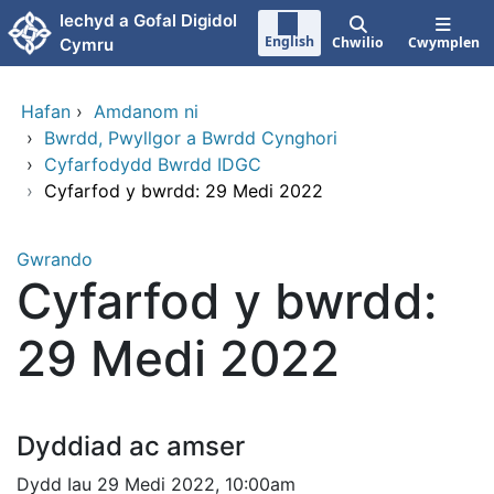
Neidio i'r prif gynnwy
Iechyd a Gofal Digidol
English
Chwilio
Cwymplen
Cymru
Hafan
›
Amdanom ni
›
Bwrdd, Pwyllgor a Bwrdd Cynghori
›
Cyfarfodydd Bwrdd IDGC
›
Cyfarfod y bwrdd: 29 Medi 2022
Gwrando
Cyfarfod y bwrdd:
29 Medi 2022
Dyddiad ac amser
Dydd Iau 29 Medi 2022, 10:00am