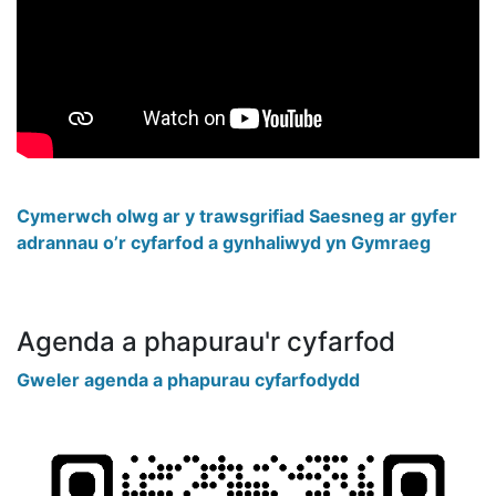
Cymerwch olwg ar y trawsgrifiad Saesneg ar gyfer
adrannau o’r cyfarfod a gynhaliwyd yn Gymraeg
Agenda a phapurau'r cyfarfod
Gweler agenda a phapurau cyfarfodydd