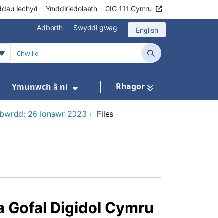
ddau Iechyd
Ymddiriedolaeth
GIG 111 Cymru
Adborth
Swyddi gwag
English
Chwilio
Rhagor
Ymunwch â ni
h
om ni
ar gyfer Ein rhaglenni
Dangos isddewislen ar gyfer Data
Dangos isddewislen ar gyfer
 bwrdd: 26 Ionawr 2023
›
Files
 Gofal Digidol Cymru