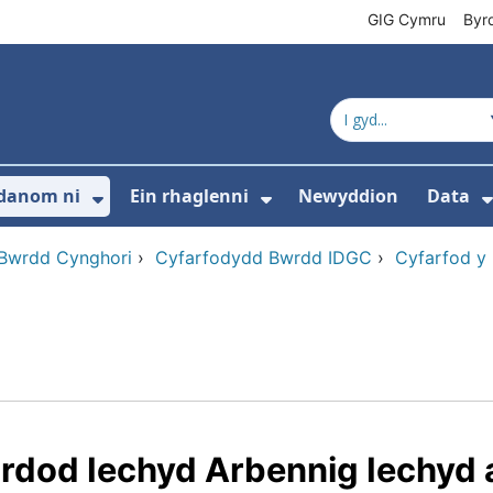
GIG Cymru
Byr
danom ni
Ein rhaglenni
Newyddion
Data
s isddewislen ar gyfer Cyfeiriadur cynnyrc
Dangos isddewislen ar gyfer Amdan
Dangos isddewislen 
 Bwrdd Cynghori
›
Cyfarfodydd Bwrdd IDGC
›
Cyfarfod y
dod Iechyd Arbennig Iechyd a