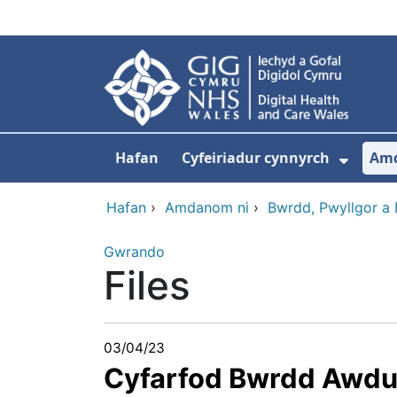
Neidio i'r prif gynnwy
Hafan
Cyfeiriadur cynnyrch
Am
Dango
Hafan
›
Amdanom ni
›
Bwrdd, Pwyllgor a
Gwrando
Files
03/04/23
Cyfarfod Bwrdd Awdur