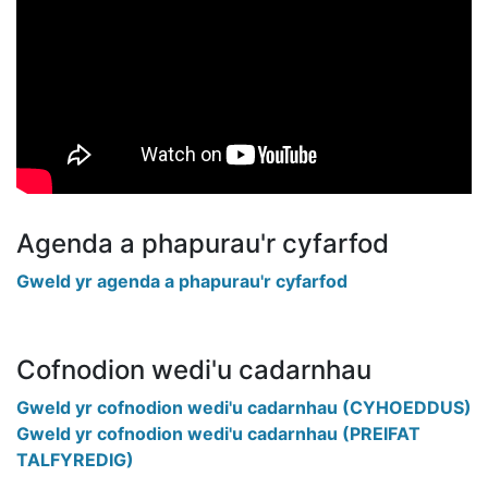
Agenda a phapurau'r cyfarfod
Gweld yr agenda a phapurau'r cyfarfod
Cofnodion wedi'u cadarnhau
Gweld yr cofnodion wedi'u cadarnhau (CYHOEDDUS)
Gweld yr cofnodion wedi'u cadarnhau (PREIFAT
TALFYREDIG)