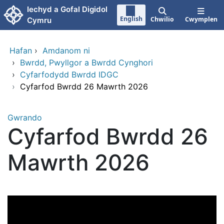
Neidio i'r prif gynnwy
Iechyd a Gofal Digidol
English
Chwilio
Cwymplen
Cymru
Hafan
›
Amdanom ni
›
Bwrdd, Pwyllgor a Bwrdd Cynghori
›
Cyfarfodydd Bwrdd IDGC
›
Cyfarfod Bwrdd 26 Mawrth 2026
Gwrando
Cyfarfod Bwrdd 26
Mawrth 2026