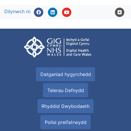
Dilynwch ni:
Datganiad hygyrchedd
Telerau Defnydd
Rhyddid Gwybodaeth
Polisi preifatrwydd