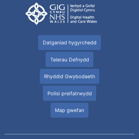
Datganiad hygyrchedd
Telerau Defnydd
Rhyddid Gwybodaeth
Polisi preifatrwydd
Map gwefan