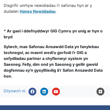
Disgrifir unrhyw newidiadau i’r safonau hyn ar y
dudalen
Hanes Newidiadau
.
* Ar gael i ddefnyddwyr GIG Cymru yn unig ar hyn o
bryd
Sylwch, mae Safonau Ansawdd Data yn fanylebau
technegol, ac maent wedi'u gorfodi i'r GIG a
sefydliadau partner a chyflenwyr system yn
Saesneg. Felly, dim ond yn Saesneg y gellir gweld
dogfennau sy'n gysylltiedig â'r Safon Ansawdd Data
hon.
Dilynwch ni: