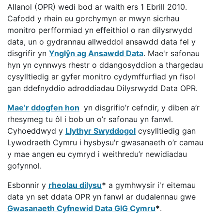
Allanol (OPR) wedi bod ar waith ers 1 Ebrill 2010.
Cafodd y rhain eu gorchymyn er mwyn sicrhau
monitro perfformiad yn effeithiol o ran dilysrwydd
data, un o gydrannau allweddol ansawdd data fel y
disgrifir yn
Ynglŷn ag Ansawdd Data
. Mae'r safonau
hyn yn cynnwys rhestr o ddangosyddion a thargedau
cysylltiedig ar gyfer monitro cydymffurfiad yn fisol
gan ddefnyddio adroddiadau Dilysrwydd Data OPR.
Mae’r ddogfen hon
yn disgrifio’r cefndir, y diben a’r
rhesymeg tu ôl i bob un o’r safonau yn fanwl.
Cyhoeddwyd y
Llythyr Swyddogol
cysylltiedig gan
Lywodraeth Cymru i hysbysu'r gwasanaeth o’r camau
y mae angen eu cymryd i weithredu’r newidiadau
gofynnol.
Esbonnir y
rheolau dilysu
*
a gymhwysir i'r eitemau
data yn set ddata OPR yn fanwl ar dudalennau gwe
Gwasanaeth Cyfnewid Data GIG Cymru
*
.