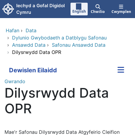
Neidio i'r prif gynnwy
Iechyd a Gofal Digidol
English
Chwilio
Cwymplen
Cymru
Hafan
›
Data
›
Dylunio Gwybodaeth a Datblygu Safonau
›
Ansawdd Data
›
Safonau Ansawdd Data
›
Dilysrwydd Data OPR
Dewislen Eilaidd
Gwrando
Dilysrwydd Data
OPR
Mae'r Safonau Dilysrwydd Data Atgyfeirio Cleifion