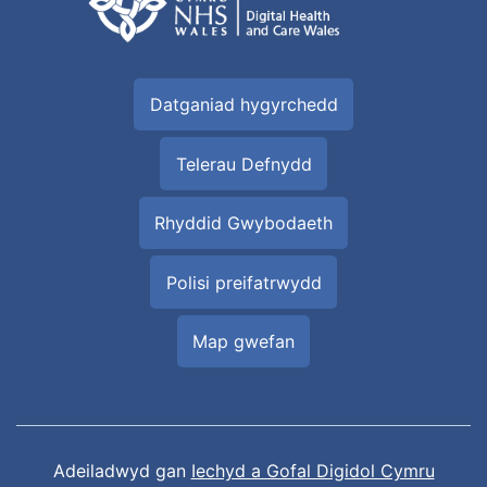
Datganiad hygyrchedd
Telerau Defnydd
Rhyddid Gwybodaeth
Polisi preifatrwydd
Map gwefan
Adeiladwyd gan
Iechyd a Gofal Digidol Cymru