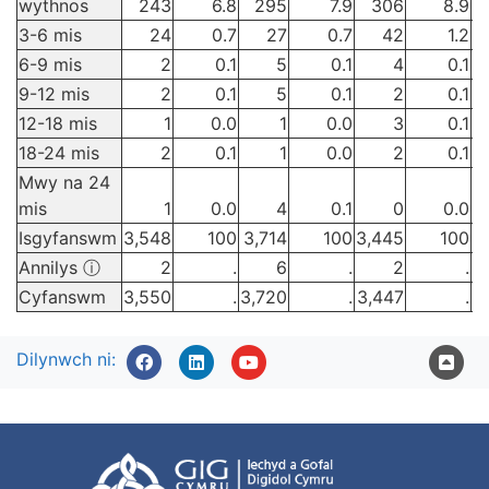
wythnos
243
6.8
295
7.9
306
8.9
3-6 mis
24
0.7
27
0.7
42
1.2
6-9 mis
2
0.1
5
0.1
4
0.1
9-12 mis
2
0.1
5
0.1
2
0.1
12-18 mis
1
0.0
1
0.0
3
0.1
18-24 mis
2
0.1
1
0.0
2
0.1
Mwy na 24
mis
1
0.0
4
0.1
0
0.0
Isgyfanswm
3,548
100
3,714
100
3,445
100
3
Annilys ⓘ
2
.
6
.
2
.
Cyfanswm
3,550
.
3,720
.
3,447
.
3
Dilynwch ni: