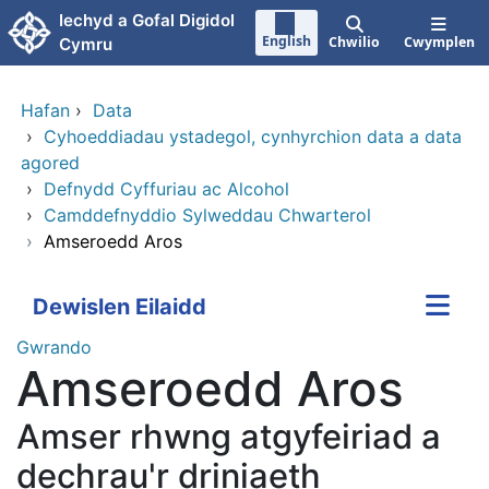
Neidio i'r prif gynnwy
Iechyd a Gofal Digidol
English
Chwilio
Cwymplen
Cymru
Hafan
›
Data
›
Cyhoeddiadau ystadegol, cynhyrchion data a data
agored
›
Defnydd Cyffuriau ac Alcohol
›
Camddefnyddio Sylweddau Chwarterol
›
Amseroedd Aros
Dewislen Eilaidd
Gwrando
Amseroedd Aros
Amser rhwng atgyfeiriad a
dechrau'r driniaeth