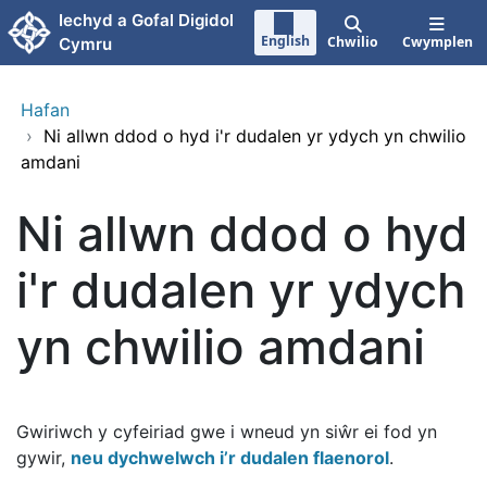
Neidio i'r prif gynnwy
Iechyd a Gofal Digidol
English
Chwilio
Cwymplen
Cymru
Hafan
›
Ni allwn ddod o hyd i'r dudalen yr ydych yn chwilio
amdani
Ni allwn ddod o hyd
i'r dudalen yr ydych
yn chwilio amdani
Gwiriwch y cyfeiriad gwe i wneud yn siŵr ei fod yn
gywir,
neu dychwelwch i’r dudalen flaenorol
.