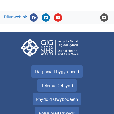
Dilynwch ni:
Datganiad hygyrchedd
Telerau Defnydd
Rhyddid Gwybodaeth
Polisi preifatrwydd