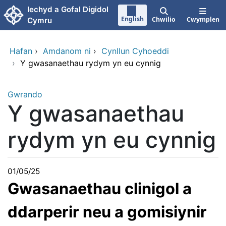
Neidio i'r prif gynnwy
Iechyd a Gofal Digidol
English
Chwilio
Cwymplen
Cymru
Hafan
›
Amdanom ni
›
Cynllun Cyhoeddi
›
Y gwasanaethau rydym yn eu cynnig
Gwrando
Y gwasanaethau
rydym yn eu cynnig
01/05/25
Gwasanaethau clinigol a
ddarperir neu a gomisiynir