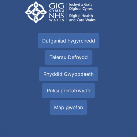
Datganiad hygyrchedd
Telerau Defnydd
Rhyddid Gwybodaeth
Polisi preifatrwydd
Map gwefan