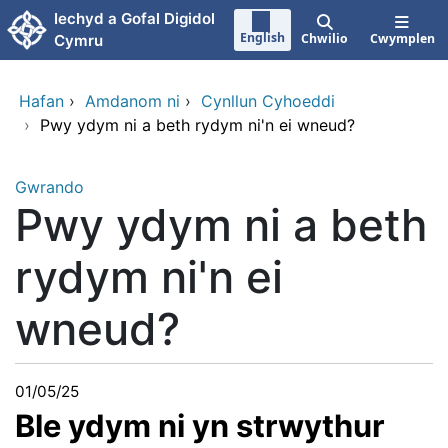
Neidio i'r prif gynnwy
Iechyd a Gofal Digidol
English
Chwilio
Cwymplen
Cymru
Hafan
›
Amdanom ni
›
Cynllun Cyhoeddi
›
Pwy ydym ni a beth rydym ni'n ei wneud?
Gwrando
Pwy ydym ni a beth
rydym ni'n ei
wneud?
01/05/25
Ble ydym ni yn strwythur