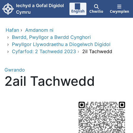
Neidio i'r prif gynnwy
Iechyd a Gofal Digidol
English
Chwilio
Cwymplen
Cymru
Hafan
›
Amdanom ni
›
Bwrdd, Pwyllgor a Bwrdd Cynghori
›
Pwyllgor Llywodraethu a Diogelwch Digidol
›
Cyfarfod: 2 Tachwedd 2023
›
2il Tachwedd
Gwrando
2ail Tachwedd