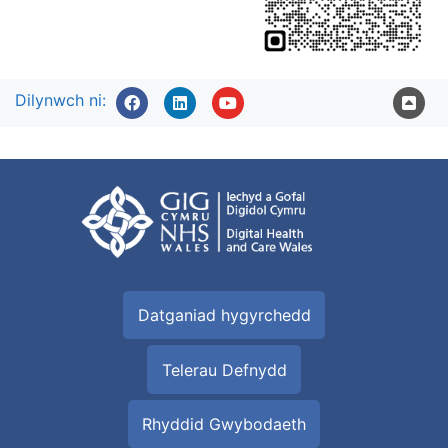
Dilynwch ni:
Datganiad hygyrchedd
Telerau Defnydd
Rhyddid Gwybodaeth