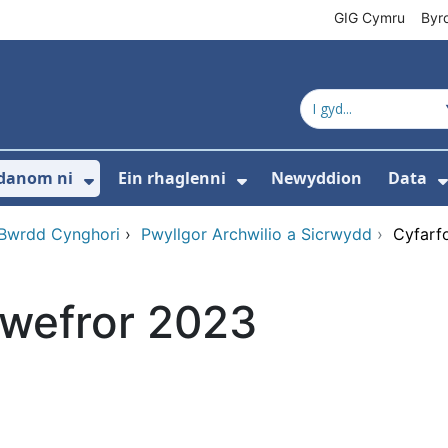
GIG Cymru
Byr
danom ni
Ein rhaglenni
Newyddion
Data
s isddewislen ar gyfer Cyfeiriadur cynnyrc
Dangos isddewislen ar gyfer Amdan
Dangos isddewislen 
 Bwrdd Cynghori
›
Pwyllgor Archwilio a Sicrwydd
›
Cyfarf
hwefror 2023