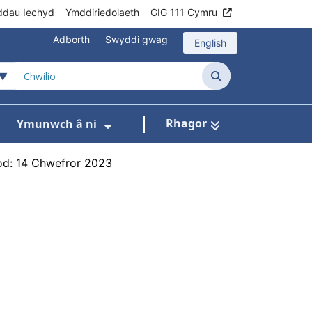
ddau Iechyd
Ymddiriedolaeth
GIG 111 Cymru
Adborth
Swyddi gwag
English
Chwilio
Rhagor
Ymunwch â ni
h
om ni
ar gyfer Ein rhaglenni
Dangos isddewislen ar gyfer Data
Dangos isddewislen ar gyfer
od: 14 Chwefror 2023