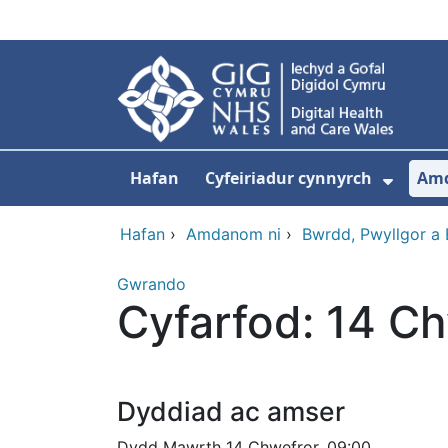
Neidio i'r prif gynnwy
Hafan
Cyfeiriadur cynnyrch
Am
Dango
Hafan
›
Amdanom ni
›
Bwrdd, Pwyllgor a
Gwrando
Cyfarfod: 14 C
Dyddiad ac amser
Dydd Mawrth 14 Chwefror, 09:00