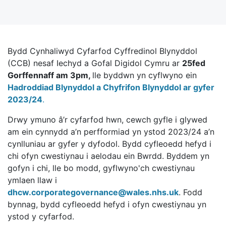
Bydd Cynhaliwyd Cyfarfod Cyffredinol Blynyddol
(CCB) nesaf Iechyd a Gofal Digidol Cymru ar
25fed
Gorffennaff
am 3pm,
lle byddwn yn cyflwyno ein
Hadroddiad Blynyddol a Chyfrifon Blynyddol ar gyfer
2023/24
.
Drwy ymuno â’r cyfarfod hwn, cewch gyfle i glywed
am ein cynnydd a’n perfformiad yn ystod 2023/24 a’n
cynlluniau ar gyfer y dyfodol. Bydd cyfleoedd hefyd i
chi ofyn cwestiynau i aelodau ein Bwrdd. Byddem yn
gofyn i chi, lle bo modd, gyflwyno'ch cwestiynau
ymlaen llaw i
dhcw.corporategovernance@wales.nhs.uk
. Fodd
bynnag, bydd cyfleoedd hefyd i ofyn cwestiynau yn
ystod y cyfarfod.