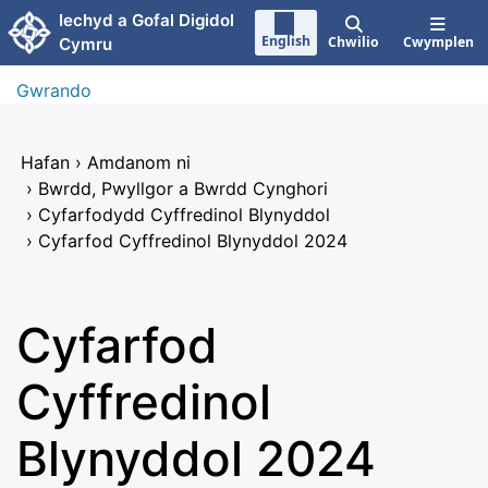
Neidio i'r prif gynnwy
Iechyd a Gofal Digidol
English
Chwilio
Cwymplen
Cymru
Gwrando
Hafan
›
Amdanom ni
›
Bwrdd, Pwyllgor a Bwrdd Cynghori
›
Cyfarfodydd Cyffredinol Blynyddol
›
Cyfarfod Cyffredinol Blynyddol 2024
Cyfarfod
Cyffredinol
Blynyddol 2024