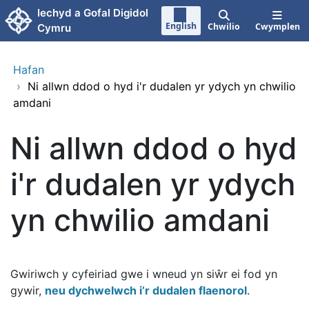
Neidio i'r prif gynnwy
Iechyd a Gofal Digidol
English
Chwilio
Cwymplen
Cymru
Hafan
›
Ni allwn ddod o hyd i'r dudalen yr ydych yn chwilio
amdani
Ni allwn ddod o hyd
i'r dudalen yr ydych
yn chwilio amdani
Gwiriwch y cyfeiriad gwe i wneud yn siŵr ei fod yn
gywir,
neu dychwelwch i’r dudalen flaenorol
.