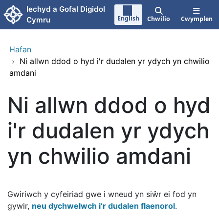
Neidio i'r prif gynnwy
Iechyd a Gofal Digidol
English
Chwilio
Cwymplen
Cymru
Hafan
›
Ni allwn ddod o hyd i'r dudalen yr ydych yn chwilio
amdani
Ni allwn ddod o hyd
i'r dudalen yr ydych
yn chwilio amdani
Gwiriwch y cyfeiriad gwe i wneud yn siŵr ei fod yn
gywir,
neu dychwelwch i’r dudalen flaenorol
.