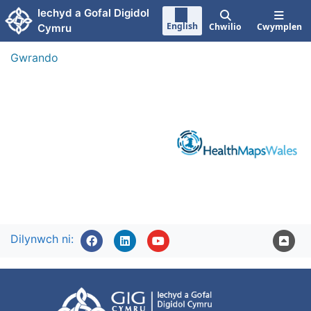
Neidio i'r prif gynnwy
Iechyd a Gofal Digidol
English
Chwilio
Cwymplen
Cymru
Gwrando
Dilynwch ni: