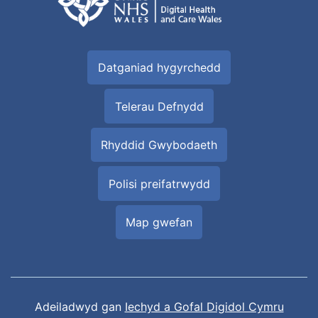
Datganiad hygyrchedd
Telerau Defnydd
Rhyddid Gwybodaeth
Polisi preifatrwydd
Map gwefan
Adeiladwyd gan
Iechyd a Gofal Digidol Cymru