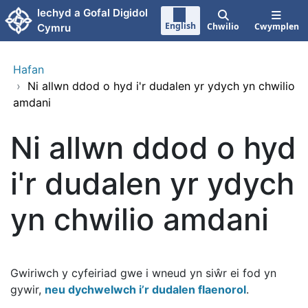
Neidio i'r prif gynnwy
Iechyd a Gofal Digidol
English
Chwilio
Cwymplen
Cymru
Hafan
›
Ni allwn ddod o hyd i'r dudalen yr ydych yn chwilio
amdani
Ni allwn ddod o hyd
i'r dudalen yr ydych
yn chwilio amdani
Gwiriwch y cyfeiriad gwe i wneud yn siŵr ei fod yn
gywir,
neu dychwelwch i’r dudalen flaenorol
.