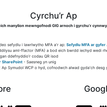
Cyrchu’r Ap
ich manylion mewngofnodi GIG arnoch i gyrchu’r cynnwy
ideo sefydlu i lawrlwytho MFA a'r ap:
Sefydlu MFA ar gyfe
ddilysu aml-ffactor (MFA) a bod eich bwrdd iechyd wedi rh
h gan ddefnyddio’r codau QR isod
 SharePoint
- Saesneg yn unig
at Ap Symudol WCP o hyd, cofnodwch alwad gyda'ch desg g
ore
Googl