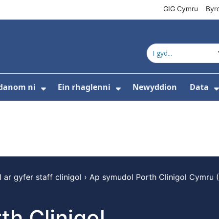
GIG Cymru
Byr
danom ni
Ein rhaglenni
Newyddion
Data
s isddewislen ar gyfer Cyfeiriadur cynnyrc
Dangos isddewislen ar gyfer Amdan
Dangos isddewislen 
 ar gyfer staff clinigol
›
Ap symudol Porth Clinigol Cymru
h Clinigol