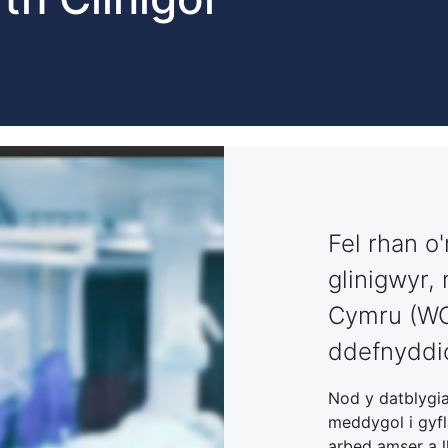
Fel rhan o'
glinigwyr,
Cymru (WCP
ddefnyddio
Nod y datblygia
meddygol i gyfl
arbed amser a l