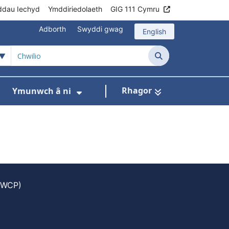
ddau Iechyd
Ymddiriedolaeth
GIG 111 Cymru
Adborth
Swyddi gwag
English
Chwilio
Rhagor
Ymunwch â ni
h
om ni
ar gyfer Ein rhaglenni
Dangos isddewislen ar gyfer Data
Dangos isddewislen ar gyfer
 (WCP)