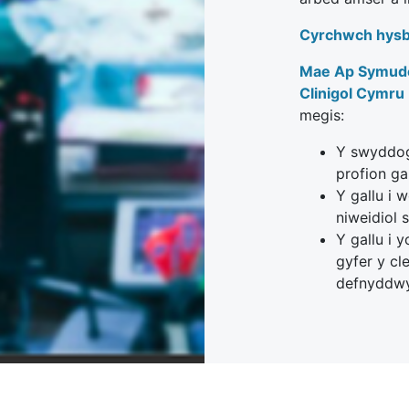
Cyrchwch hysb
Mae Ap Symudol
Clinigol Cymru
megis:
Y swyddog
profion g
Y gallu i 
niweidiol 
Y gallu i 
gyfer y cl
defnyddwyr