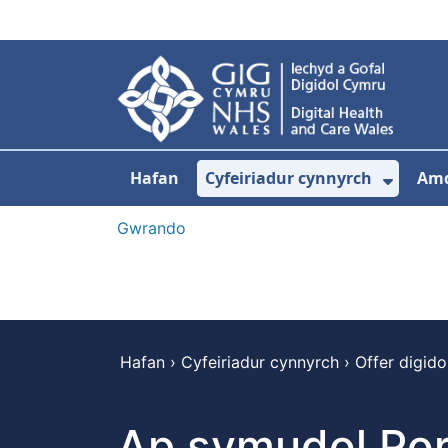
Neidio i'r prif gynnwy
Hafan
Cyfeiriadur cynnyrch
Am
Dango
Gwrando
Hafan
›
Cyfeiriadur cynnyrch
›
Offer digidol
Ap symudol Port