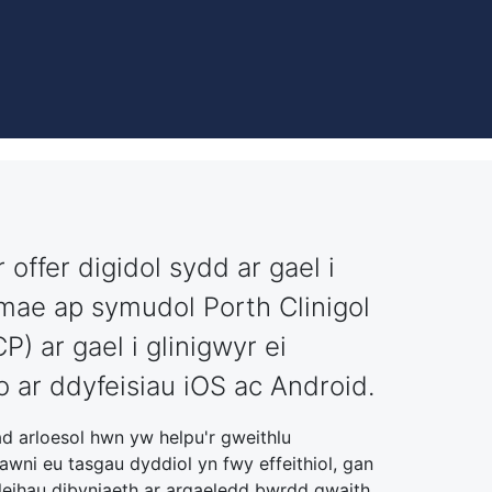
r offer digidol sydd ar gael i
 mae ap symudol Porth Clinigol
) ar gael i glinigwyr ei
 ar ddyfeisiau iOS ac Android.
d arloesol hwn yw helpu'r gweithlu
awni eu tasgau dyddiol yn fwy effeithiol, gan
leihau dibyniaeth ar argaeledd bwrdd gwaith.