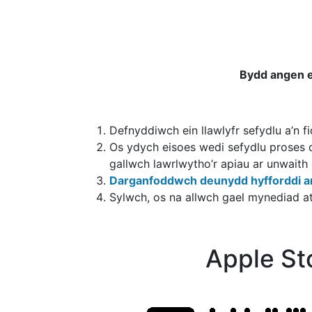
Bydd angen e
Defnyddiwch ein llawlyfr sefydlu a’n f
Os ydych eisoes wedi sefydlu proses 
gallwch lawrlwytho’r apiau ar unwait
Darganfoddwch deunydd hyfforddi ar
Sylwch, os na allwch gael mynediad 
Apple St