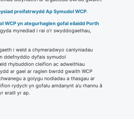
ysiad preifatrwydd Ap Symudol WCP
.
 WCP yn ategurhaglen gofal eilaidd Porth
gyda mynediad i rai o’r swyddogaethau,
aeth i weld a chymeradwyo canlyniadau
an ddefnyddio dyfais symudol
weld rhybuddion cleifion ac adweithiau
sydd ar gael ar raglen bwrdd gwaith WCP
ychwanegu a golygu nodiadau a thasgau ar
eifion rydych yn gofalu amdanynt a’u rhannu â
 eraill yr ap.