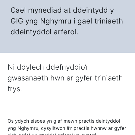
Cael mynediad at ddeintydd y
GIG yng Nghymru i gael triniaeth
ddeintyddol arferol.
Ni ddylech ddefnyddio’r
gwasanaeth hwn ar gyfer triniaeth
frys.
Os ydych eisoes yn glaf mewn practis deintyddol
yng Nghymru, cysylltwch â’r practis hwnnw ar gyfer