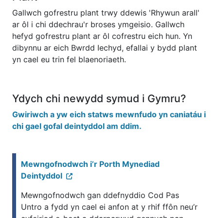
Gallwch gofrestru plant trwy ddewis 'Rhywun arall'
ar ôl i chi ddechrau'r broses ymgeisio. Gallwch
hefyd gofrestru plant ar ôl cofrestru eich hun. Yn
dibynnu ar eich Bwrdd Iechyd, efallai y bydd plant
yn cael eu trin fel blaenoriaeth.
Ydych chi newydd symud i Gymru?
Gwiriwch a yw eich statws mewnfudo yn caniatáu i
chi gael gofal deintyddol am ddim.
Mewngofnodwch i’r Porth Mynediad
Deintyddol
Mewngofnodwch gan ddefnyddio Cod Pas
Untro a fydd yn cael ei anfon at y rhif ffôn neu’r