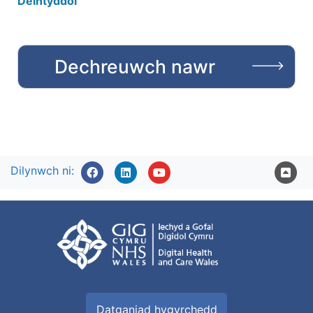
Deintyddol
Dechreuwch nawr
Dilynwch ni:
Datganiad hygyrchedd