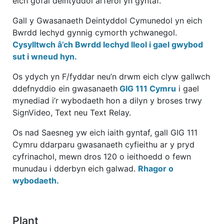
eich gofal deintyddol arferol yn gyntaf.
Gall y Gwasanaeth Deintyddol Cymunedol yn eich
Bwrdd Iechyd gynnig cymorth ychwanegol.
Cysylltwch â’ch Bwrdd Iechyd lleol i gael gwybod
sut i wneud hyn.
Os ydych yn F/fyddar neu’n drwm eich clyw gallwch
ddefnyddio ein gwasanaeth
GIG 111 Cymru
i gael
mynediad i’r wybodaeth hon a dilyn y broses trwy
SignVideo, Text neu Text Relay.
Os nad Saesneg yw eich iaith gyntaf, gall GIG 111
Cymru ddarparu gwasanaeth cyfieithu ar y pryd
cyfrinachol, mewn dros 120 o ieithoedd o fewn
munudau i dderbyn eich galwad.
Rhagor o
wybodaeth.
Plant