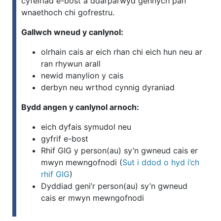
cyfeiriad e-bost a ddarparwyd gennych pan
wnaethoch chi gofrestru.
Gallwch wneud y canlynol:
olrhain cais ar eich rhan chi eich hun neu ar
ran rhywun arall
newid manylion y cais
derbyn neu wrthod cynnig dyraniad
Bydd angen y canlynol arnoch:
eich dyfais symudol neu
gyfrif e-bost
Rhif GIG y person(au) sy’n gwneud cais er
mwyn mewngofnodi (
Sut i ddod o hyd i’ch
rhif GIG
)
Dyddiad geni’r person(au) sy’n gwneud
cais er mwyn mewngofnodi