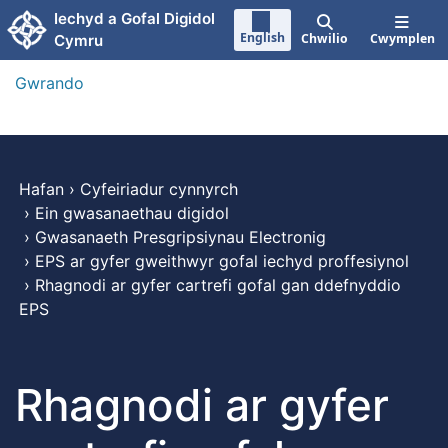
Neidio i'r prif gynnwy
Iechyd a Gofal Digidol
English
Chwilio
Cwymplen
Cymru
Gwrando
Hafan
›
Cyfeiriadur cynnyrch
›
Ein gwasanaethau digidol
›
Gwasanaeth Presgripsiynau Electronig
›
EPS ar gyfer gweithwyr gofal iechyd proffesiynol
›
Rhagnodi ar gyfer cartrefi gofal gan ddefnyddio
EPS
Rhagnodi ar gyfer