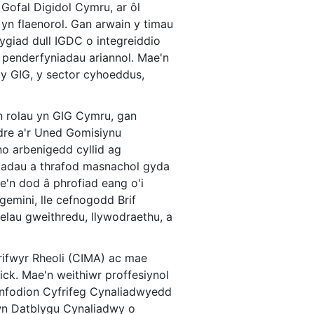
Gofal Digidol Cymru, ar ôl
n flaenorol. Gan arwain y timau
ygiad dull IGDC o integreiddio
penderfyniadau ariannol. Mae'n
 y GIG, y sector cyhoeddus,
n rolau yn GIG Cymru, gan
dre a'r Uned Gomisiynu
no arbenigedd cyllid ag
adau a thrafod masnachol gyda
'n dod â phrofiad eang o'i
emini, lle cefnogodd Brif
lau gweithredu, llywodraethu, a
rifwyr Rheoli (CIMA) ac mae
k. Mae'n weithiwr proffesiynol
odion Cyfrifeg Cynaliadwyedd
wn Datblygu Cynaliadwy o