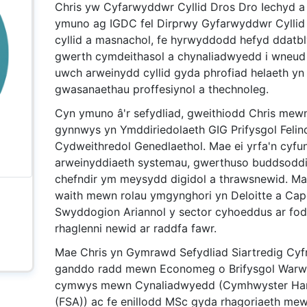
Chris yw Cyfarwyddwr Cyllid Dros Dro Iechyd a 
ymuno ag IGDC fel Dirprwy Gyfarwyddwr Cyllid y
cyllid a masnachol, fe hyrwyddodd hefyd ddatbl
gwerth cymdeithasol a chynaliadwyedd i wneud 
uwch arweinydd cyllid gyda phrofiad helaeth yn
gwasanaethau proffesiynol a thechnoleg.
Cyn ymuno â'r sefydliad, gweithiodd Chris mew
gynnwys yn Ymddiriedolaeth GIG Prifysgol Felin
Cydweithredol Genedlaethol. Mae ei yrfa'n cyfu
arweinyddiaeth systemau, gwerthuso buddsoddi
chefndir ym meysydd digidol a thrawsnewid. Mae
waith mewn rolau ymgynghori yn Deloitte a Capg
Swyddogion Ariannol y sector cyhoeddus ar fode
rhaglenni newid ar raddfa fawr.
Mae Chris yn Gymrawd Sefydliad Siartredig Cyf
ganddo radd mewn Economeg o Brifysgol Warwic
cymwys mewn Cynaliadwyedd (Cymhwyster Hanf
(FSA)) ac fe enillodd MSc gyda rhagoriaeth me