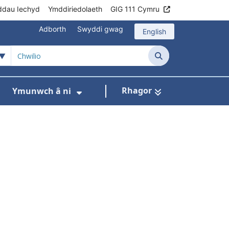
ddau Iechyd
Ymddiriedolaeth
GIG 111 Cymru
Adborth
Swyddi gwag
English
Chwilio
Rhagor
Ymunwch â ni
h
om ni
ar gyfer Ein rhaglenni
Dangos isddewislen ar gyfer Data
Dangos isddewislen ar gyfer