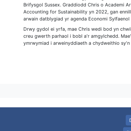
Brifysgol Sussex. Graddiodd Chris o Academi Ar
Accounting for Sustainability yn 2022, gan ennil
arwain datblygiad yr agenda Economi Sylfaenol
Drwy gydol ei yrfa, mae Chris wedi bod yn chwil
creu gwerth parhaol i bobl a'r amgylchedd. Mae
ymrwymiad i arweinyddiaeth a chydweithio sy'n