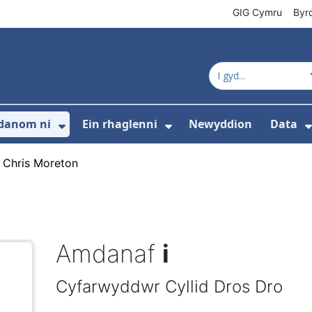
GIG Cymru
Byr
danom ni
Ein rhaglenni
Newyddion
Data
s isddewislen ar gyfer Cyfeiriadur cynnyrc
Dangos isddewislen ar gyfer Amdan
Dangos isddewislen 
›
Chris Moreton
Amdanaf
i
Cyfarwyddwr Cyllid Dros Dro