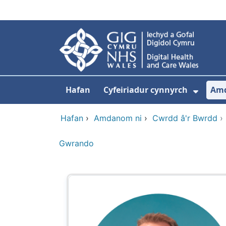
Neidio i'r prif gynnwy
Hafan
Cyfeiriadur cynnyrch
Am
Dango
Hafan
›
Amdanom ni
›
Cwrdd â'r Bwrdd
Gwrando