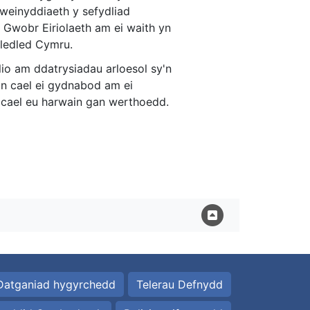
weinyddiaeth y sefydliad
l Gwobr Eiriolaeth am ei waith yn
 ledled Cymru.
io am ddatrysiadau arloesol sy'n
'n cael ei gydnabod am ei
 cael eu harwain gan werthoedd.
Datganiad hygyrchedd
Telerau Defnydd