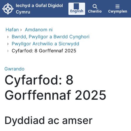
Neidio i'r prif gynnwy
Iechyd a Gofal Digidol
English
Chwilio
Cwymplen
Cymru
Hafan
›
Amdanom ni
›
Bwrdd, Pwyllgor a Bwrdd Cynghori
›
Pwyllgor Archwilio a Sicrwydd
›
Cyfarfod: 8 Gorffennaf 2025
Gwrando
Cyfarfod: 8
Gorffennaf 2025
Dyddiad ac amser