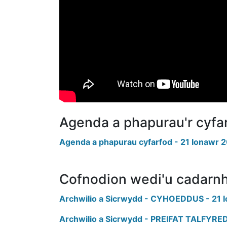
Agenda a phapurau'r cyfa
Agenda a phapurau cyfarfod - 21 Ionawr 
Cofnodion wedi'u cadarn
Archwilio a Sicrwydd - CYHOEDDUS - 21 
Archwilio a Sicrwydd - PREIFAT TALFYRED