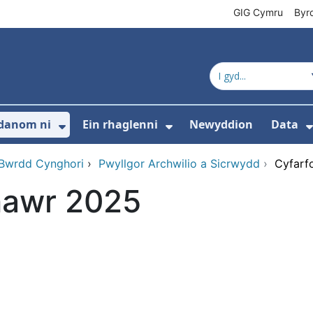
GIG Cymru
Byr
danom ni
Ein rhaglenni
Newyddion
Data
s isddewislen ar gyfer Cyfeiriadur cynnyrc
Dangos isddewislen ar gyfer Amdan
Dangos isddewislen 
 Bwrdd Cynghori
›
Pwyllgor Archwilio a Sicrwydd
›
Cyfarf
onawr 2025