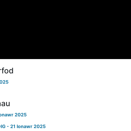
rfod
2025
hau
Ionawr 2025
IG - 21 Ionawr 2025