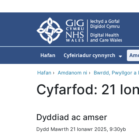
Neidio i'r prif gynnwy
Hafan
Cyfeiriadur cynnyrch
Am
Dango
Hafan
›
Amdanom ni
›
Bwrdd, Pwyllgor a
Cyfarfod: 21 I
Dyddiad ac amser
Dydd Mawrth 21 Ionawr 2025, 9:30yb