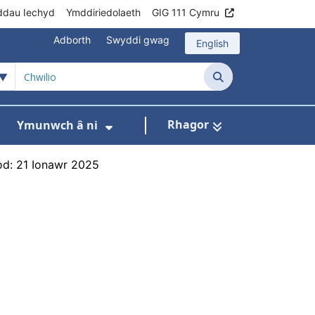
ddau Iechyd
Ymddiriedolaeth
GIG 111 Cymru
Adborth
Swyddi gwag
English
Chwilio
Rhagor
Ymunwch â ni
h
om ni
ar gyfer Ein rhaglenni
Dangos isddewislen ar gyfer Data
Dangos isddewislen ar gyfer
od: 21 Ionawr 2025